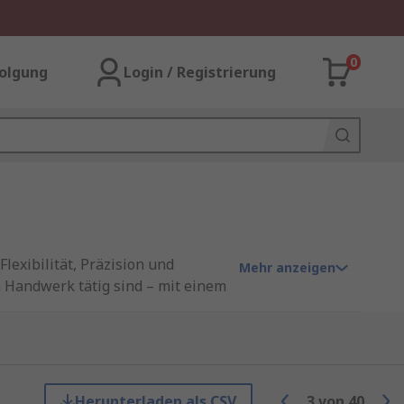
0
olgung
Login / Registrierung
exibilität, Präzision und
Mehr anzeigen
m Handwerk tätig sind – mit einem
on mit einem
eugeinsätze, die speziell für
herbitsätze leicht
Herunterladen als CSV
3
von
40