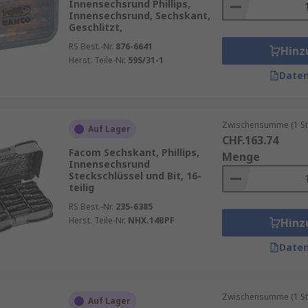
Innensechsrund Phillips,
Innensechsrund, Sechskant,
Geschlitzt,
RS Best.-Nr.
876-6641
Hinz
Herst. Teile-Nr.
59S/31-1
Daten
Zwischensumme (1 St
Auf Lager
CHF.163.74
Facom Sechskant, Phillips,
Menge
Innensechsrund
Steckschlüssel und Bit, 16-
teilig
RS Best.-Nr.
235-6385
Herst. Teile-Nr.
NHX.14BPF
Hinz
Daten
Zwischensumme (1 St
Auf Lager