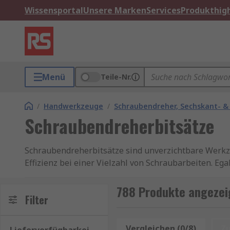
Wissensportal
Unsere Marken
Services
Produkthigh
Menü
Teile-Nr.
/
Handwerkzeuge
/
Schraubendreher, Sechskant- &
Schraubendreherbitsätze
Schraubendreherbitsätze sind unverzichtbare Werkzeu
Effizienz bei einer Vielzahl von Schraubarbeiten. Eg
hochwertigen Schraubendreherbitsatz haben Sie im
788 Produkte angezei
Ein Schraubendreherbitsatz besteht aus einer Samm
Filter
Schraubendrehergriff oder einem Akkuschrauber verw
unterschiedliche Schraubenköpfe entwickelt wurden
Vergleichen (0/8)
Z