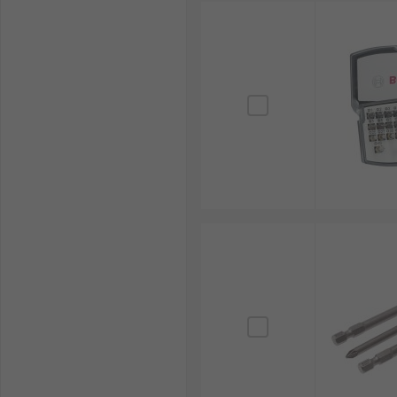
Sie es, Bits unter zu hohem Druck oder mit ungeei