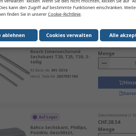
en verwalten" klicken. Wenn Sie dies nicht möchten, klicken Sie auf "Al
RS Best.-Nr.
247-8332
Hinz
Dies kann den Zugriff auf bestimmte Funktionen einschränken. Weite
Herst. Teile-Nr.
2607017195
en finden Sie in unserer
Cookie-Richtlinie
.
Daten
e ablehnen
Cookies verwalten
Alle akzep
Zwischensumme (1 Se
Auf Lager
CHF.14.19
Bosch Innensechsrund
Menge
Sechskant T20, T25, T30, 3-
teilig
RS Best.-Nr.
491-5518
Herst. Teile-Nr.
2607001760
Hinz
Daten
Zwischensumme (1 St
Auf Lager
CHF.38.54
Bahco Sechskant, Phillips,
Menge
Pozidriv, Geschlitzt,