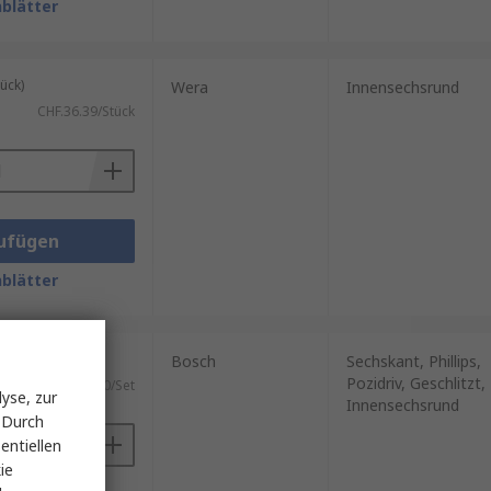
blätter
ück)
Wera
Innensechsrund
CHF.36.39/Stück
ufügen
blätter
t)
Bosch
Sechskant, Phillips,
Pozidriv, Geschlitzt,
CHF.48.80/Set
yse, zur
Innensechsrund
 Durch
entiellen
ie