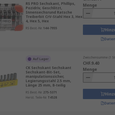
ezialprofilen, wie Torx, sind oft bei Fahrzeugen und Fahrr
RS PRO Sechskant, Phillips,
Menge
Pozidriv, Geschlitzt,
 eines Gartenzauns oder der Reparatur eines Türgriffs – Bit
Innensechsrund Ratsche
Treiberbit CrV-Stahl Hex 3, Hex
4, Hex 5, Hex
RS Best.-Nr.
144-7955
Hinz
tsatz sollte die gängigsten Bit-Typen und -Größen abdeck
Daten
d Sets mit Sonderbits empfehlenswert.
Materialien wie gehärteten Stahl, um eine lange Lebensdau
Zwischensumme (1 St
Auf Lager
CHF.9.40
griff sollte gut in der Hand liegen und ein ergonomisches
CK Sechskant Sechskant
Menge
Sechskant-Bit-Set,
manipulationssicher,
e RS PRO, Wiha, Wera oder Bosch bieten hochwertige Schr
Legierungsstahl 2.5 mm,
Länge 25 mm, 8-teilig
RS Best.-Nr.
275-5371
Hinz
Herst. Teile-Nr.
T4528
Daten
ximieren, sollten Sie sie nach jeder Verwendung reinigen