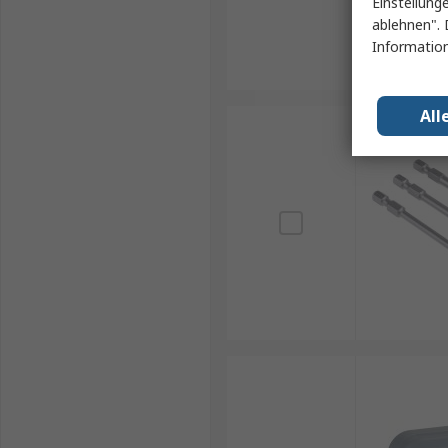
Einstellung
ablehnen". 
Information
All