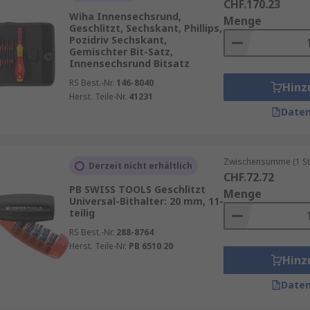
CHF.170.23
Wiha Innensechsrund,
Menge
Geschlitzt, Sechskant, Phillips,
Pozidriv Sechskant,
Gemischter Bit-Satz,
Innensechsrund Bitsatz
RS Best.-Nr.
146-8040
Hinz
Herst. Teile-Nr.
41231
Daten
Zwischensumme (1 St
Derzeit nicht erhältlich
CHF.72.72
PB SWISS TOOLS Geschlitzt
Menge
Universal-Bithalter: 20 mm, 11-
teilig
RS Best.-Nr.
288-8764
Herst. Teile-Nr.
PB 6510 20
Hinz
Daten