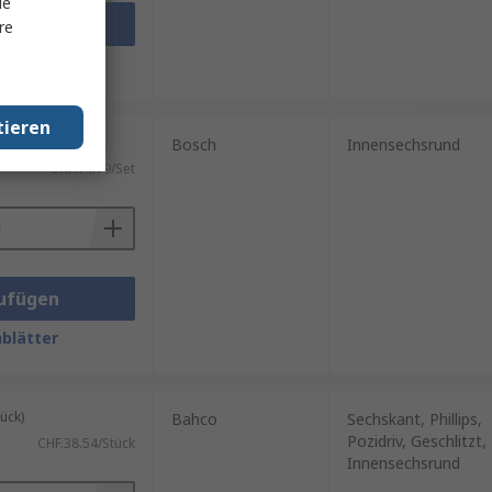
le
ufügen
re
blätter
tieren
t)
Bosch
Innensechsrund
CHF.14.19/Set
ufügen
blätter
ück)
Bahco
Sechskant, Phillips,
Pozidriv, Geschlitzt,
CHF.38.54/Stück
Innensechsrund