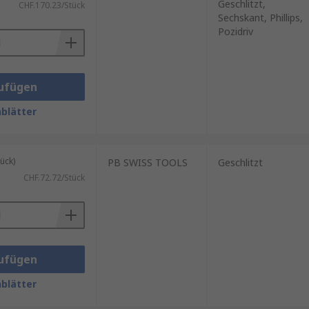
Geschlitzt,
CHF.170.23/Stück
Sechskant, Phillips,
Pozidriv
ufügen
blätter
ück)
PB SWISS TOOLS
Geschlitzt
CHF.72.72/Stück
ufügen
blätter