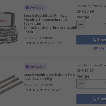
gneten Werkzeugen zu verwenden, da dies zu Beschädigunge
Zwischensumme (1 Se
Auf Lager
CHF.20.99
Bosch Geschlitzt, Phillips,
Menge
Pozidriv, Innensechsrund
Sechskant
Schraubendreherbitsatz, Stahl
1/4 in
RS Best.-Nr.
247-8333
Hinz
Herst. Teile-Nr.
2607017319
Daten
Zwischensumme (1 Se
Auf Lager
CHF.12.67
Bosch Pozidriv Sechskant PZ1,
Menge
PZ2, PZ3, 3-teilig
RS Best.-Nr.
491-5473
Herst. Teile-Nr.
2607001761
Hinz