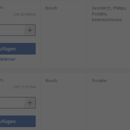
n führen kann.
t)
Bosch
Geschlitzt, Phillips,
Pozidriv,
CHF.20.99/Set
Innensechsrund
ufügen
blätter
t)
Bosch
Pozidriv
CHF.12.67/Set
ufügen