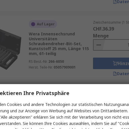
Daten
Zwischensumme (1 St
Auf Lager
CHF.36.39
Wera Innensechsrund
Menge
Universitäten
Schraubendreher-Bit-Set,
Kunststoff 25 mm, Länge 115
mm, 61-teilig
RS Best.-Nr.
266-6050
Hinz
Herst. Teile-Nr.
05057909001
Daten
ektieren Ihre Privatsphäre
Zwischensumme (1 Se
Auf Lager
CHF.48.80
en Cookies und andere Technologien zur statistischen Nutzungsanal
Bosch Sechskant, Phillips,
Menge
erung und zur Anzeige von Werbung auf Websites von Drittanbietern.
Pozidriv, Geschlitzt,
Innensechsrund Ratsche
"Alle akzeptieren" erklären Sie sich mit der Verarbeitung von nicht-ess
Schraubendreherbitsatz,
verstanden. Sie können Ihre Cookies auswählen, indem Sie auf "Cook
Titannitrid