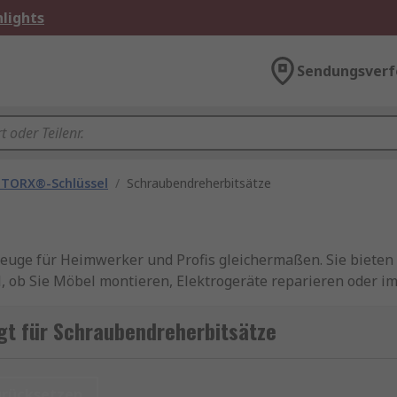
lights
Sendungsverf
 TORX®-Schlüssel
/
Schraubendreherbitsätze
ge für Heimwerker und Profis gleichermaßen. Sie bieten Fl
al, ob Sie Möbel montieren, Elektrogeräte reparieren oder i
mer das passende Werkzeug zur Hand.
gt für Schraubendreherbitsätze
lung verschiedener Schraubendreherbits, die in Kombinati
endet werden. Diese Bits sind kleine, austauschbare Werkz
. Dank ihrer kompakten Bauweise lassen sich Schraubendre
urücksetzen