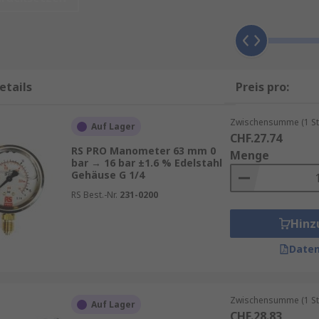
ür unterschiedliche Anwendungen:
 Zeiger und Skala
D, oft mit Zusatzfunktionen
 und Kompressoren
etails
Preis pro:
me im Maschinenbau
Zwischensumme (1 St
Auf Lager
kompatibel mit Normsignalen
CHF.27.74
RS PRO Manometer 63 mm 0
d Leitungen
Menge
bar → 16 bar ±1.6 % Edelstahl
Gehäuse G 1/4
ck und Dualdruck ab.
RS Best.-Nr.
231-0200
Hinz
Daten
che Details und Vorteile:
arten bei 0 psi,
0 mPa
, 0 mbar und reichen bis
-1 bar
für V
Zwischensumme (1 St
Auf Lager
CHF.28.83