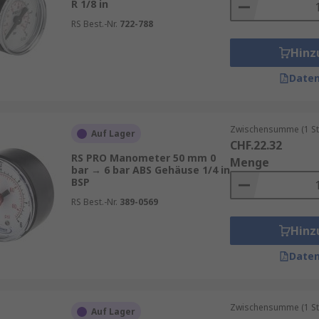
R 1/8 in
RS Best.-Nr.
722-788
Hinz
Daten
Zwischensumme (1 St
Auf Lager
CHF.22.32
RS PRO Manometer 50 mm 0
Menge
bar → 6 bar ABS Gehäuse 1/4 in
BSP
RS Best.-Nr.
389-0569
Hinz
Daten
Zwischensumme (1 St
Auf Lager