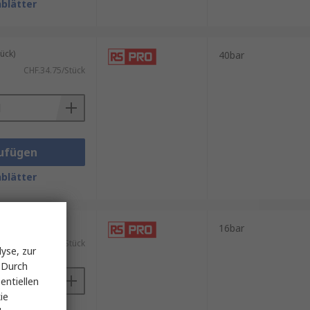
blätter
ück)
40bar
CHF.34.75/Stück
ufügen
blätter
ück)
16bar
CHF.243.43/Stück
yse, zur
 Durch
entiellen
ie