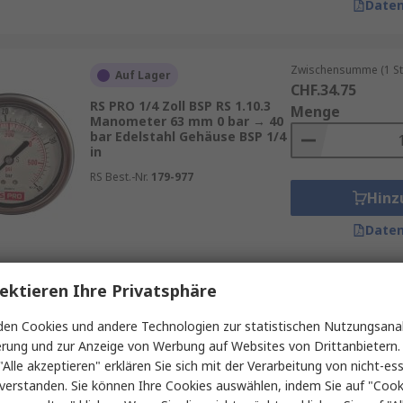
Daten
Zwischensumme (1 St
Auf Lager
CHF.34.75
RS PRO 1/4 Zoll BSP RS 1.10.3
Menge
Manometer 63 mm 0 bar → 40
bar Edelstahl Gehäuse BSP 1/4
in
RS Best.-Nr.
179-977
Hinz
Daten
ektieren Ihre Privatsphäre
Zwischensumme (1 St
Begrenzter Lagerbestand
CHF.243.43
en Cookies und andere Technologien zur statistischen Nutzungsanal
RS PRO Mit Gewinde WLB-DPG
Menge
erung und zur Anzeige von Werbung auf Websites von Drittanbietern.
Drucksensor Manometer -1
bar → 16 bar 0.5 % ABS
"Alle akzeptieren" erklären Sie sich mit der Verarbeitung von nicht-ess
Gehäuse G 1/4
verstanden. Sie können Ihre Cookies auswählen, indem Sie auf "Cook
RS Best.-Nr.
315-672