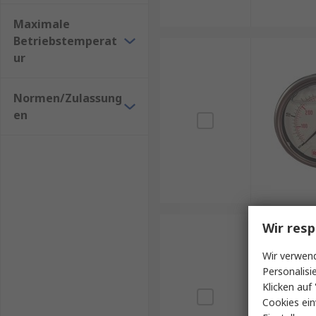
Maximale
Betriebstemperat
ur
Normen/Zulassung
en
Wir resp
Wir verwend
Personalisi
Klicken auf 
Cookies ein