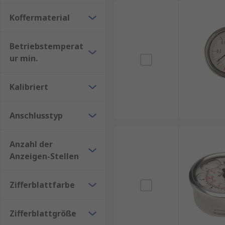
Lieferung, kompetenter Beratung und Produkten, die I
sich die passende Lösung für Ihre Anwendung.
Koffermaterial
RS ist Ihr Ansprechpartner für Beschaffungslösung
Betriebstemperat
eine garantierte Lieferung am nächsten Werktag sowi
ur min.
Produktseite.
Kalibriert
Anschlusstyp
Anzahl der
Anzeigen-Stellen
Zifferblattfarbe
Zifferblattgröße