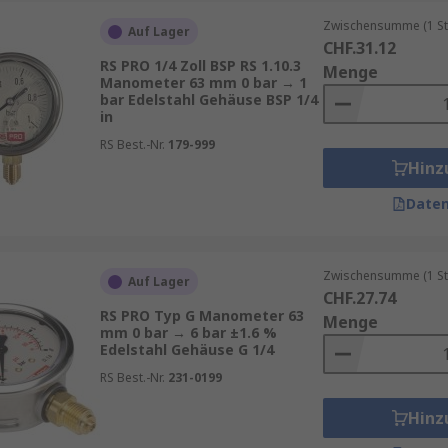
hre Prozesse sicherer und effizienter machen. Bestellen Si
Zwischensumme (1 St
Auf Lager
CHF.31.12
RS PRO 1/4 Zoll BSP RS 1.10.3
Menge
en mit unseren
RS Procurement Solutions
. Informationen zu
Manometer 63 mm 0 bar → 1
e zum Mindestbestellwert für eine kostenfreie Lieferung f
bar Edelstahl Gehäuse BSP 1/4
in
RS Best.-Nr.
179-999
Hinz
Daten
Zwischensumme (1 St
Auf Lager
CHF.27.74
RS PRO Typ G Manometer 63
Menge
mm 0 bar → 6 bar ±1.6 %
Edelstahl Gehäuse G 1/4
RS Best.-Nr.
231-0199
Hinz