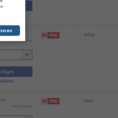
le
ufügen
re
blätter
tieren
ück)
400bar
CHF.28.76/Stück
ufügen
blätter
ück)
10bar
CHF.9.34/Stück