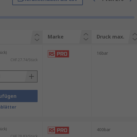
Marke
Druck max.
ück)
16bar
CHF.27.74/Stück
ufügen
blätter
akuumanwendungen sowie bis
ück)
400bar
CHF.28.83/Stück