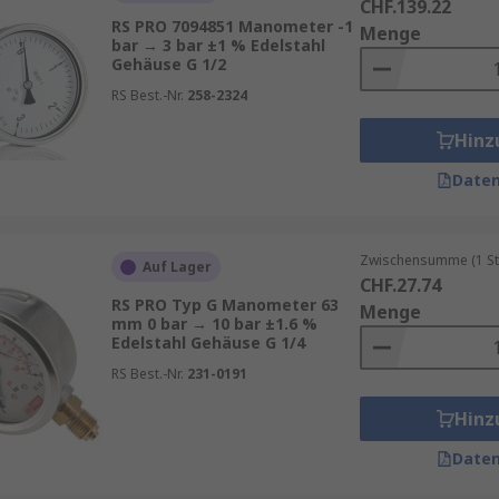
CHF.139.22
RS PRO 7094851 Manometer -1
Menge
bar → 3 bar ±1 % Edelstahl
Gehäuse G 1/2
RS Best.-Nr.
258-2324
Hinz
Daten
Zwischensumme (1 St
Auf Lager
CHF.27.74
RS PRO Typ G Manometer 63
Menge
mm 0 bar → 10 bar ±1.6 %
Edelstahl Gehäuse G 1/4
RS Best.-Nr.
231-0191
Hinz
Daten