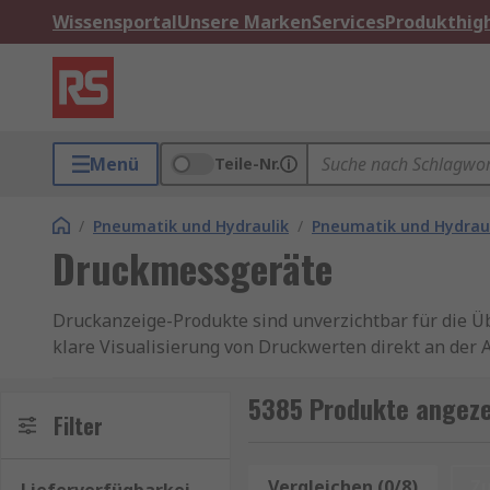
Wissensportal
Unsere Marken
Services
Produkthigh
Menü
Teile-Nr.
/
Pneumatik und Hydraulik
/
Pneumatik und Hydrau
Druckmessgeräte
Druckanzeige-Produkte sind unverzichtbar für die Ü
klare Visualisierung von Druckwerten direkt an der A
Prozesse bei. Bei RS finden Sie eine große Auswahl
Display. Unsere Druckluftmanometer sind robust, zu
5385 Produkte angeze
Filter
Arten von Druckanzeigen
Vergleichen (0/8)
Z