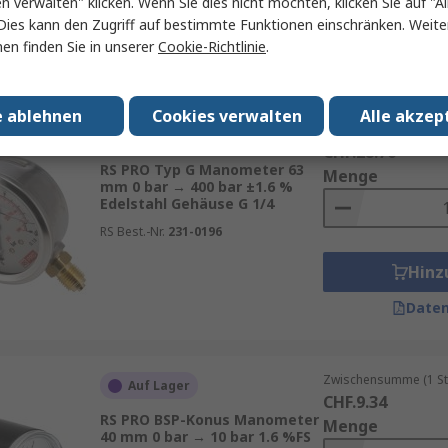
en verwalten" klicken. Wenn Sie dies nicht möchten, klicken Sie auf "Al
Hinz
Dies kann den Zugriff auf bestimmte Funktionen einschränken. Weite
en finden Sie in unserer
Cookie-Richtlinie
.
Daten
e ablehnen
Cookies verwalten
Alle akzep
Zwischensumme (1 St
Auf Lager
CHF.28.76
RS PRO Typ G Manometer 63
Menge
mm 0 bar → 400 bar ±1.6 %
Edelstahl Gehäuse G 1/4
RS Best.-Nr.
231-0196
Hinz
Daten
Zwischensumme (1 St
Auf Lager
CHF.9.34
RS PRO BSP-Konus Manometer
Menge
40 mm 0 bar → 10 bar 1.6 %FS