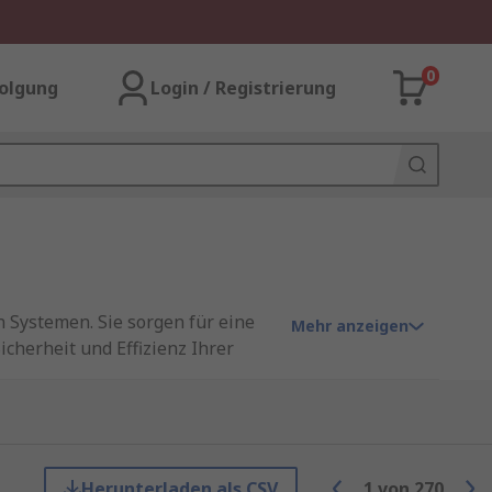
0
olgung
Login / Registrierung
Systemen. Sie sorgen für eine
Mehr anzeigen
cherheit und Effizienz Ihrer
 digitalen Lösungen mit LCD-
konzipiert.
Herunterladen als CSV
1
von
270