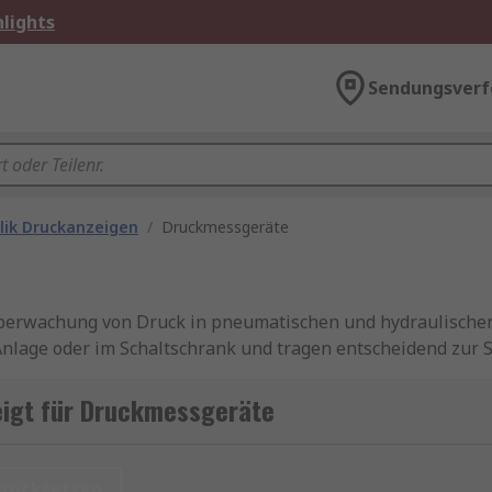
lights
Sendungsverf
lik Druckanzeigen
/
Druckmessgeräte
berwachung von Druck in pneumatischen und hydraulischen 
nlage oder im Schaltschrank und tragen entscheidend zur Si
 an Druckluftmanometern – von analogen Manometern bis zu
verlässig und für anspruchsvolle industrielle Umgebungen 
igt für Druckmessgeräte
urücksetzen