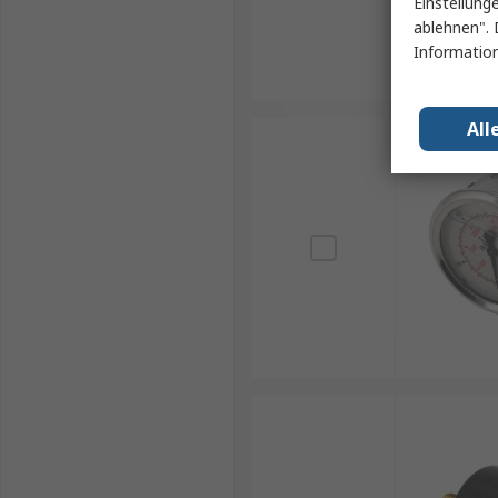
Einstellung
ablehnen". 
Information
All