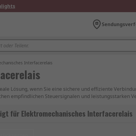
lights
Sendungsverf
chanisches Interfacerelais
acerelais
ideale Lösung, wenn Sie eine sichere und effiziente Verbin
ischen empfindlichen Steuersignalen und leistungsstarken 
usten Bauweise und hohen Schaltleistung sind sie unverzic
r Gebäudeinstallation.
gt für Elektromechanisches Interfacerelais
 von Steuergeräten wie SPS (Speicherprogrammierbare Steu
en nutzen einen klassischen Spulen- und Kontaktmechanis
urücksetzen