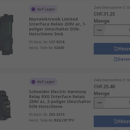
Zwischensumme (1 St
Auf Lager
CHF.31.25
Murrelektronik Limited
Menge
Interface Relais 230V ac, 1-
poliger Umschalter DIN-
Hutschiene 3mA
RS Best.-Nr.
137-0318
Herst. Teile-Nr.
52040
Hinz
Daten
Zwischensumme (1 St
Auf Lager
CHF.25.40
Schneider Electric Harmony
Menge
Relay RXG Interface Relais
230V ac, 2-poliger Umschalter
DIN-Hutschiene
RS Best.-Nr.
203-5215
Herst. Teile-Nr.
RXG23P7PV
Hinz