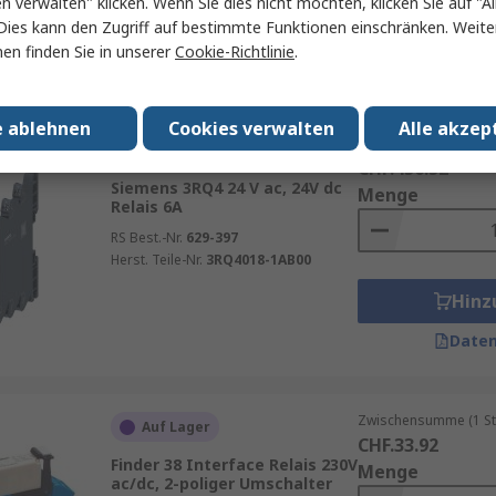
en verwalten" klicken. Wenn Sie dies nicht möchten, klicken Sie auf "Al
Herst. Teile-Nr.
3000-12003-3220010
Hinz
Dies kann den Zugriff auf bestimmte Funktionen einschränken. Weite
en finden Sie in unserer
Cookie-Richtlinie
.
Daten
e ablehnen
Cookies verwalten
Alle akzep
Zwischensumme (1 Pac
Vorübergehend ausverkauft
CHF.456.52
Siemens 3RQ4 24 V ac, 24V dc
Menge
Relais 6A
RS Best.-Nr.
629-397
Herst. Teile-Nr.
3RQ4018-1AB00
Hinz
Daten
Zwischensumme (1 St
Auf Lager
CHF.33.92
Finder 38 Interface Relais 230V
Menge
ac/dc, 2-poliger Umschalter