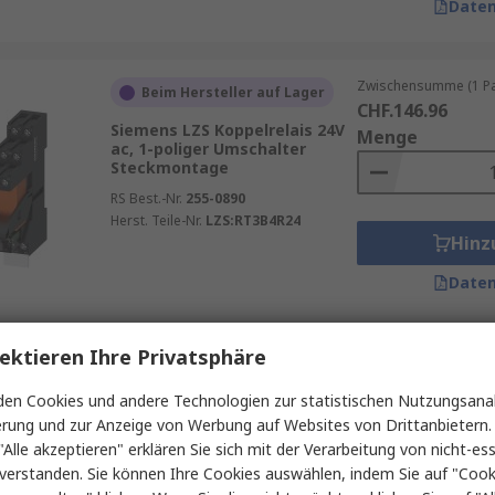
Daten
Zwischensumme (1 Pac
Beim Hersteller auf Lager
CHF.146.96
Siemens LZS Koppelrelais 24V
Menge
ac, 1-poliger Umschalter
Steckmontage
RS Best.-Nr.
255-0890
Herst. Teile-Nr.
LZS:RT3B4R24
Hinz
Daten
ektieren Ihre Privatsphäre
Zwischensumme (1 St
Auf Lager
CHF.14.99
en Cookies und andere Technologien zur statistischen Nutzungsanal
Murrelektronik Limited
Menge
erung und zur Anzeige von Werbung auf Websites von Drittanbietern.
Interface Relais 24V dc DIN-
Hutschiene
"Alle akzeptieren" erklären Sie sich mit der Verarbeitung von nicht-ess
verstanden. Sie können Ihre Cookies auswählen, indem Sie auf "Cook
RS Best.-Nr.
137-0306