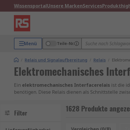
Wissensportal
Unsere Marken
Services
Produkthigh
Menü
Teile-Nr.
/
Relais und Signalaufbereitung
/
Relais
/
Elektrome
Elektromechanisches Interf
Ein
elektromechanisches Interfacerelais
ist die 
benötigen. Diese Relais dienen als Schnittstelle zw
Ventilen oder Beleuchtungssystemen. Dank ihrer rob
Automatisierungstechnik, im Maschinenbau und in de
1628 Produkte angezei
Filter
Ein Interfacerelais übernimmt die Aufgabe, Signale
Aktoren weiterzugeben. Elektromechanische Variant
Vergleichen (0/8)
Z