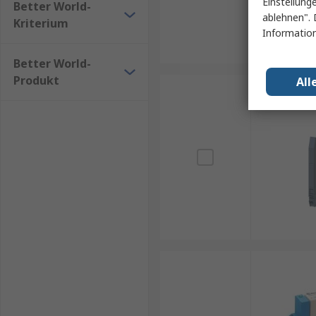
Einstellung
Better World-
ablehnen". 
Kriterium
Information
Better World-
Produkt
All