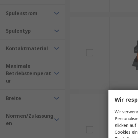
Spulenstrom
Spulentyp
Kontaktmaterial
Maximale
Betriebstemperat
ur
Breite
Wir resp
Wir verwend
Normen/Zulassung
Personalisi
en
Klicken auf 
Cookies ein