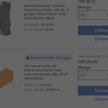
CHF.40.15
Murrelektronik Limited
Menge
Interface Relais 24V dc, 2-
poliger Umschalter DIN-
Hutschiene 18mA
RS Best.-Nr.
137-0305
Herst. Teile-Nr.
52102
Hinz
Daten
Zwischensumme (1 Pac
Beim Hersteller auf Lager
CHF.204.81
TE Connectivity RZ
Menge
Elektromechanisches
Interfacerelais 48V, SPST
Oberfläche
RS Best.-Nr.
503-924
Herst. Teile-Nr.
1415899-6
Hinz
Daten