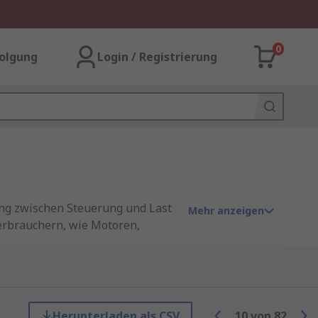
0
olgung
Login / Registrierung
dung zwischen Steuerung und Last
Mehr anzeigen
Verbrauchern, wie Motoren,
htbar in der
erungen) galvanisch getrennt an
mus, um eine zuverlässige
Herunterladen als CSV
10
von
82