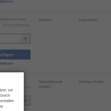
blätter
kung mit 5 Stück)
Siemens
Koppelrelais
CHF.146.96/Packung
ufügen
blätter
ück)
Murrelektronik
Interface Relais
Limited
CHF.14.99/Stück
yse, zur
 Durch
entiellen
ie