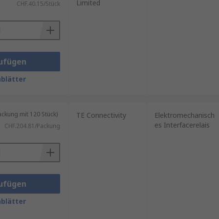
Limited
CHF.40.15/Stück
ufügen
blätter
kung mit 120 Stück)
TE Connectivity
Elektromechanisch
es Interfacerelais
CHF.204.81/Packung
ufügen
blätter