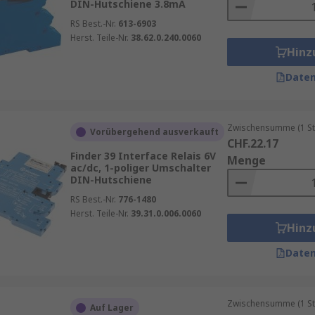
DIN-Hutschiene 3.8mA
RS Best.-Nr.
613-6903
Herst. Teile-Nr.
38.62.0.240.0060
Hinz
Daten
Zwischensumme (1 St
Vorübergehend ausverkauft
CHF.22.17
Finder 39 Interface Relais 6V
Menge
ac/dc, 1-poliger Umschalter
DIN-Hutschiene
RS Best.-Nr.
776-1480
Herst. Teile-Nr.
39.31.0.006.0060
Hinz
Daten
Zwischensumme (1 St
Auf Lager