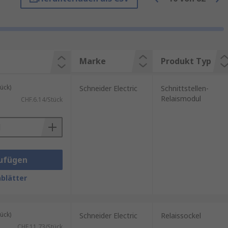
er – selbst unter
Marke
Produkt Typ
ück)
Schneider Electric
Schnittstellen-
Relaismodul
CHF.6.14/Stück
ufügen
blätter
ück)
Schneider Electric
Relaissockel
CHF.11.73/Stück