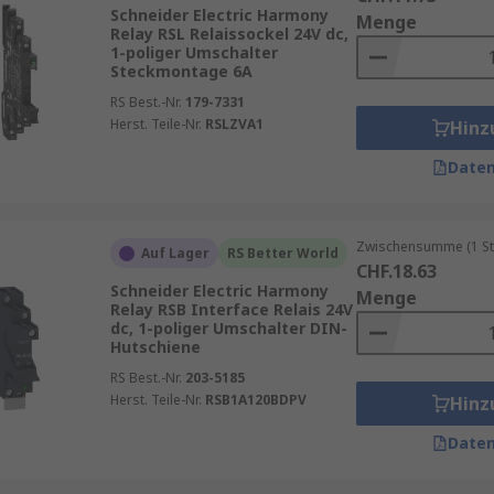
 in komplexen Anlagen.
Schneider Electric Harmony
Menge
Relay RSL Relaissockel 24V dc,
 Pumpen.
1-poliger Umschalter
Steckmontage 6A
RS Best.-Nr.
179-7331
Herst. Teile-Nr.
RSLZVA1
Hinz
 sind folgende Kriterien entscheidend:
Daten
24 V DC).
 B. 6 A, 10 A).
Zwischensumme (1 St
Auf Lager
RS Better World
CHF.18.63
chte Schaltfunktion.
Schneider Electric Harmony
Menge
e Integration.
Relay RSB Interface Relais 24V
dc, 1-poliger Umschalter DIN-
cherheit und Qualität.
Hutschiene
RS Best.-Nr.
203-5185
Herst. Teile-Nr.
RSB1A120BDPV
Hinz
Daten