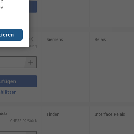
le
ufügen
re
blätter
tieren
kung mit 10 Stück)
Siemens
Relais
CHF.456.52/Packung
ufügen
blätter
ück)
Finder
Interface Relais
CHF.33.92/Stück