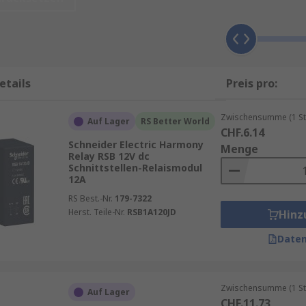
are Statusanzeige, einfache Verdrahtung und hohe Lebensdau
etails
Preis pro:
vor Spannungsspitzen und Störungen.
Lasten.
Zwischensumme (1 St
Auf Lager
RS Better World
-Schienen.
CHF.6.14
Schneider Electric Harmony
Menge
ielle Anwendungen.
Relay RSB 12V dc
Schnittstellen-Relaismodul
annungen (z. B. 12 V, 24 V, 230 V).
12A
RS Best.-Nr.
179-7322
Herst. Teile-Nr.
RSB1A120JD
Hinz
Daten
chen SPS und Maschinenkomponenten.
Zwischensumme (1 St
 Heizungen und Lüftungen.
Auf Lager
CHF.11.73