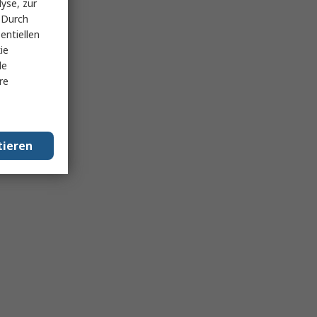
yse, zur
 Durch
entiellen
ie
le
re
tieren