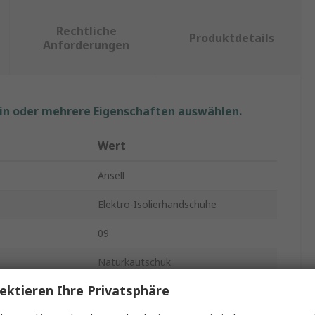
Rechtliche
Produktdetails
Anforderungen
ein oder mehrere Eigenschaften auswählen.
Wert
Ansell
Elektro-Isolierhandschuhe
09
Naturkautschuk
ektieren Ihre Privatsphäre
Schwarz