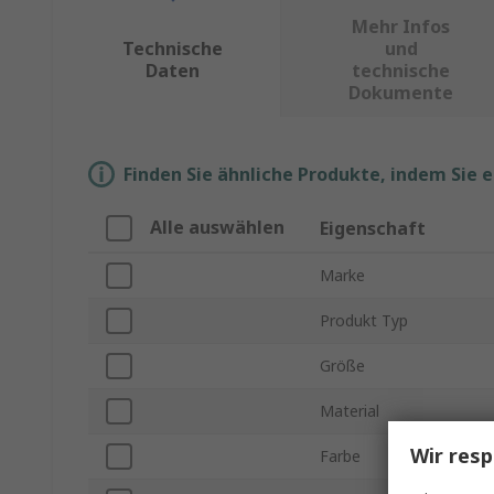
Mehr Infos
Technische
und
Daten
technische
Dokumente
Finden Sie ähnliche Produkte, indem Sie 
Alle auswählen
Eigenschaft
Marke
Produkt Typ
Größe
Material
Wir resp
Farbe