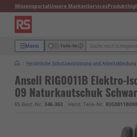
Wissensportal
Unsere Marken
Services
Produkthigh
Menü
Teile-Nr.
/
Persönliche Schutzausrüstung und Arbeitskleidung
Ansell RIG0011B Elektro-I
09 Naturkautschuk Schwar
RS Best.-Nr.
:
346-363
Herst. Teile-Nr.
:
RIG0011B090