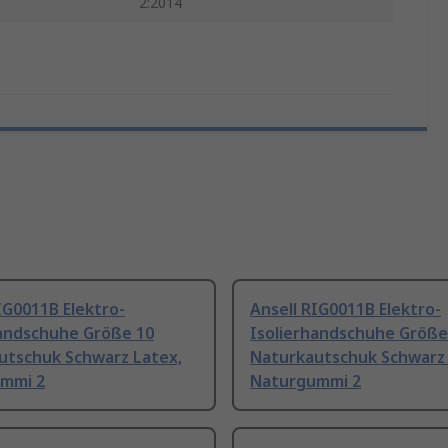
2:2014
IG0011B Elektro-
Ansell RIG0011B Elektro-
handschuhe Größe 10
Isolierhandschuhe Größe
utschuk Schwarz Latex,
Naturkautschuk Schwarz 
mmi 2
Naturgummi 2