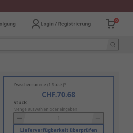
0
olgung
Login / Registrierung
Zwischensumme (1 Stück)*
CHF.70.68
Add
Stück
to
Menge auswählen oder eingeben
Basket
Lieferverfügbarkeit überprüfen