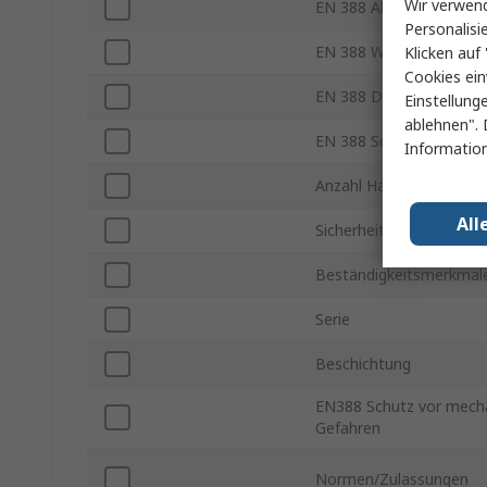
Wir verwend
EN 388 Abriebfestigkeit
Personalisi
EN 388 Weiterreißfestig
Klicken auf 
Cookies ein
EN 388 Durchstichfestig
Einstellung
ablehnen". 
EN 388 Schnittfestigkeit
Information
Anzahl Handschuhe
All
Sicherheitsnorm
Beständigkeitsmerkmal
Serie
Beschichtung
EN388 Schutz vor mech
Gefahren
Normen/Zulassungen