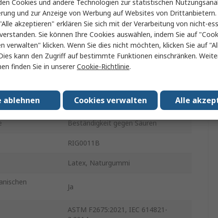
en Cookies und andere Technologien zur statistischen Nutzungsanal
Ja
erung und zur Anzeige von Werbung auf Websites von Drittanbietern.
keit
Ja
"Alle akzeptieren" erklären Sie sich mit der Verarbeitung von nicht-ess
verstanden. Sie können Ihre Cookies auswählen, indem Sie auf "Cook
keit
Ja
en verwalten" klicken. Wenn Sie dies nicht möchten, klicken Sie auf "Al
Dies kann den Zugriff auf bestimmte Funktionen einschränken. Weite
Ja
en finden Sie in unserer
Cookie-Richtlinie
.
2
e ablehnen
Cookies verwalten
Alle akzep
CSA, NFPA, OSHA
e
Beständigkeit gegen Säuren
RIG0011B
Latex, Naturgummi
anischen
Ja
ASTM F2675:2021, IEC 614821-