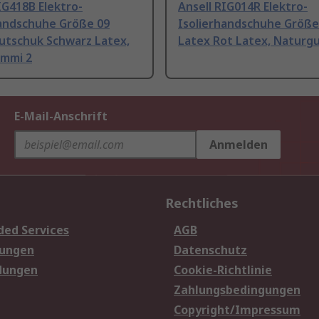
IG418B Elektro-
Ansell RIG014R Elektro-
handschuhe Größe 09
Isolierhandschuhe Größe
utschuk Schwarz Latex,
Latex Rot Latex, Naturg
mmi 2
E-Mail-Anschrift
Anmelden
Rechtliches
ded Services
AGB
sungen
Datenschutz
dungen
Cookie-Richtlinie
Zahlungsbedingungen
Copyright/Impressum