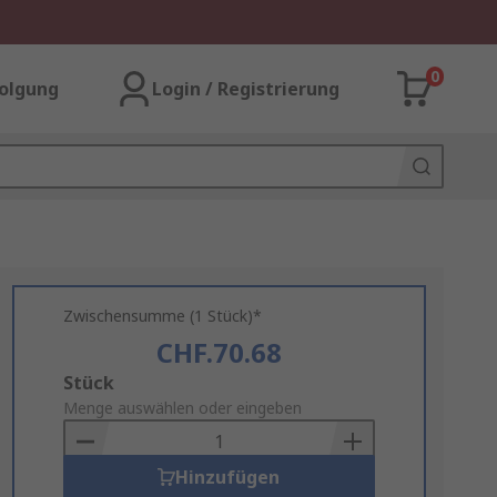
0
olgung
Login / Registrierung
Zwischensumme (1 Stück)*
CHF.70.68
Add
Stück
to
Menge auswählen oder eingeben
Basket
Hinzufügen