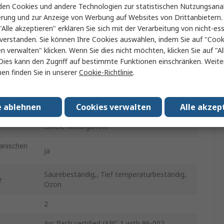
Ja
en Cookies und andere Technologien zur statistischen Nutzungsanal
erung und zur Anzeige von Werbung auf Websites von Drittanbietern.
keit
Ja
"Alle akzeptieren" erklären Sie sich mit der Verarbeitung von nicht-ess
verstanden. Sie können Ihre Cookies auswählen, indem Sie auf "Cook
keit
Ja
en verwalten" klicken. Wenn Sie dies nicht möchten, klicken Sie auf "Al
Dies kann den Zugriff auf bestimmte Funktionen einschränken. Weite
Ja
en finden Sie in unserer
Cookie-Richtlinie
.
RIG0011B
ASTM, CSA, IEC, NFPA, OSHA
e ablehnen
Cookies verwalten
Alle akzep
Latex, Naturgummi
anischen
Ja
Säurebeständig,, Tief temperaturbeständig,
e
Ozon
2
Arc flash certified (APC 1 with 96-002