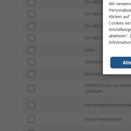
EN 388 Abriebfestigkeit
Wir verwend
Personalisi
EN 388 Weiterreißfestig
Klicken auf 
Cookies ein
EN 388 Durchstichfestig
Einstellung
ablehnen". 
EN 388 Schnittfestigkeit
Information
Serie
Sicherheitsnorm
All
Beschichtung
EN388 Schutz vor mech
Gefahren
Beständigkeitsmerkmal
Anzahl Handschuhe