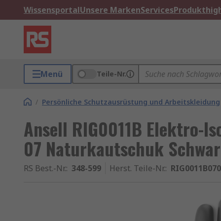
Wissensportal
Unsere Marken
Services
Produkthigh
Menü
Teile-Nr.
/
Persönliche Schutzausrüstung und Arbeitskleidung
Ansell RIG0011B Elektro-I
07 Naturkautschuk Schwar
RS Best.-Nr.
:
348-599
Herst. Teile-Nr.
:
RIG0011B070