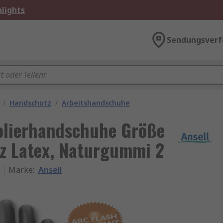
lights
Sendungsverf
/
Handschutz
/
Arbeitshandschuhe
solierhandschuhe Größe
z Latex, Naturgummi 2
Marke
:
Ansell