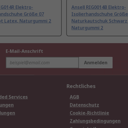
IG014R Elektro-
Ansell RIG0014B Elektro-
handschuhe Größe 07
Isolierhandschuhe Größe
ot Latex, Naturgummi 2
Naturkautschuk Schwarz 
Naturgummi 2
E-Mail-Anschrift
Anmelden
Rechtliches
ded Services
AGB
sungen
Datenschutz
dungen
Cookie-Richtlinie
Zahlungsbedingungen