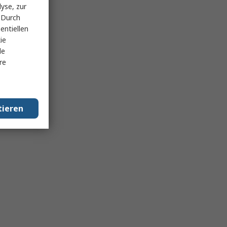
yse, zur
 Durch
entiellen
ie
le
re
tieren