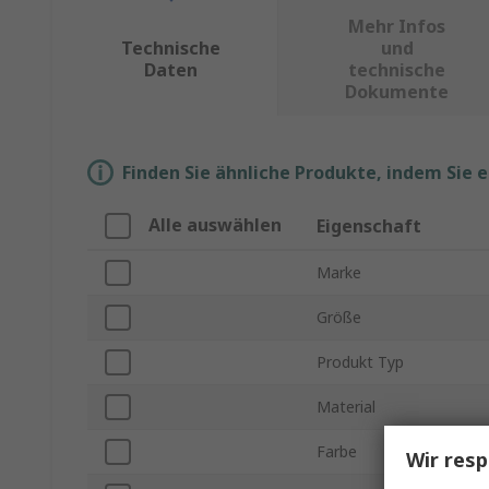
Mehr Infos
Technische
und
Daten
technische
Dokumente
Finden Sie ähnliche Produkte, indem Sie 
Alle auswählen
Eigenschaft
Marke
Größe
Produkt Typ
Material
Farbe
Wir resp