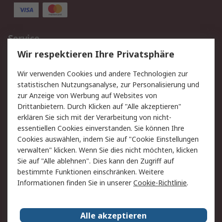
Service
Wir respektieren Ihre Privatsphäre
Value Added Services
Lieferlösungen
Rücksendungen
Kontakt
Wir verwenden Cookies und andere Technologien zur
Hilfe
statistischen Nutzungsanalyse, zur Personalisierung und
zur Anzeige von Werbung auf Websites von
Drittanbietern. Durch Klicken auf "Alle akzeptieren"
Rechtliches
erklären Sie sich mit der Verarbeitung von nicht-
AGB
Datenschutz
essentiellen Cookies einverstanden. Sie können Ihre
Cookies auswählen, indem Sie auf "Cookie Einstellungen
Cookie-Richtlinie
Zahlungsbedingungen
verwalten" klicken. Wenn Sie dies nicht möchten, klicken
Copyright/Impressum
Sie auf "Alle ablehnen". Dies kann den Zugriff auf
bestimmte Funktionen einschränken. Weitere
Über RS
Informationen finden Sie in unserer
Cookie-Richtlinie
.
Unternehmen
RS weltweit
Karriere bei RS
Nachhaltigkeit
Alle akzeptieren