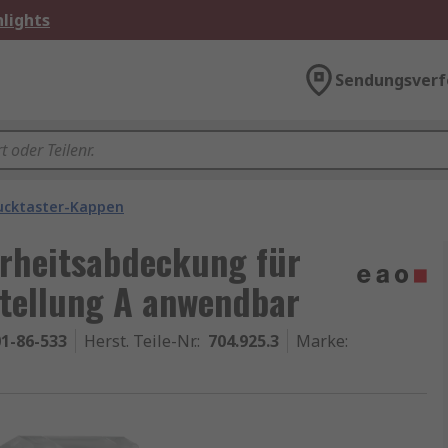
lights
Sendungsverf
ucktaster-Kappen
rheitsabdeckung für
stellung A anwendbar
1-86-533
Herst. Teile-Nr.
:
704.925.3
Marke
: