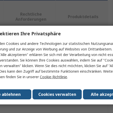
Rechtliche
Produktdetails
Anforderungen
ektieren Ihre Privatsphäre
ein oder mehrere Eigenschaften auswählen.
en Cookies und andere Technologien zur statistischen Nutzungsanal
erung und zur Anzeige von Werbung auf Websites von Drittanbietern.
"Alle akzeptieren" erklären Sie sich mit der Verarbeitung von nicht-ess
Wert
verstanden. Sie können Ihre Cookies auswählen, indem Sie auf "Cook
en verwalten" klicken. Wenn Sie dies nicht möchten, klicken Sie auf "Al
EAO
Dies kann den Zugriff auf bestimmte Funktionen einschränken. Weite
Modularschalter-Sicherheitsabdeckung
en finden Sie in unserer
Cookie-Richtlinie
.
Für Wahlschalter in Grundstellung A anwendbar
e ablehnen
Cookies verwalten
Alle akzep
No