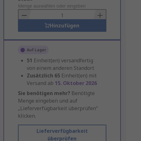
to
Menge auswählen oder eingeben
Basket
Hinzufügen
Auf Lager
51
Einheit(en) versandfertig
von einem anderen Standort
Zusätzlich
65
Einheit(en) mit
Versand ab
15. Oktober 2026
Sie benötigen mehr?
Benötigte
Menge eingeben und auf
„Lieferverfügbarkeit überprüfen“
klicken.
Lieferverfügbarkeit
überprüfen