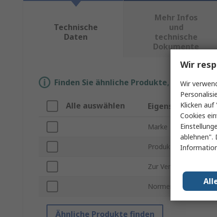
Mehr Infos
Technische
und
Daten
technische
Dokumente
Wir resp
Finden Sie ähnliche Produkte, indem Sie 
Wir verwend
Personalisi
Klicken auf 
Alle auswählen
Eigenschaft
Cookies ein
Einstellung
Marke
ablehnen". 
Produkt Typ
Information
Zur Verwendung mit
All
Normen/Zulassungen
Ähnliche Produkte finden