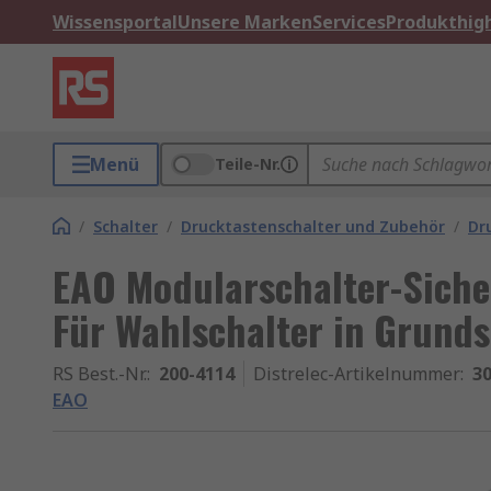
Wissensportal
Unsere Marken
Services
Produkthigh
Menü
Teile-Nr.
/
Schalter
/
Drucktastenschalter und Zubehör
/
Dr
EAO Modularschalter-Siche
Für Wahlschalter in Grund
RS Best.-Nr.
:
200-4114
Distrelec-Artikelnummer
:
30
EAO