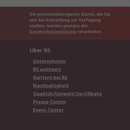
Die personenbezogenen Daten, die Sie
uns bei Anmeldung zur Verfügung
stellen, werden gemäss der
Datenschutzerklärung
verarbeitet.
Über RS
Unternehmen
RS weltweit
Karriere bei RS
Nachhaltigkeit
Qualität/Umwelt/Zertifikate
Presse-Center
Event-Center