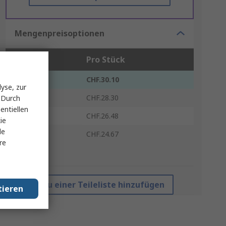
Mengenpreisoptionen
Stück
Pro Stück
1 - 4
CHF.30.10
yse, zur
5 - 9
CHF.28.30
 Durch
entiellen
10 - 24
CHF.26.48
ie
le
25 +
CHF.24.67
re
*Richtpreis
Zu einer Teileliste hinzufügen
tieren