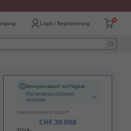
0
olgung
Login / Registrierung
Mengenrabatt verfügbar
Mengenpreis-Optionen
anzeigen
Zwischensumme (1 Stück)*
CHF.30.098
Add
Stück