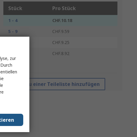
Stück
Pro Stück
1 - 4
CHF.10.18
5 - 9
CHF.9.59
10 - 24
CHF.9.25
25 +
CHF.8.92
yse, zur
 Durch
*Richtpreis
entiellen
ie
Zu einer Teileliste hinzufügen
le
re
tieren