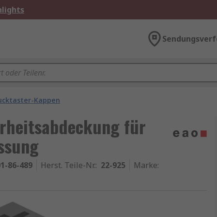
lights
Sendungsverf
ucktaster-Kappen
rheitsabdeckung für
assung
1-86-489
Herst. Teile-Nr.
:
22-925
Marke
: