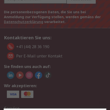
Die personenbezogenen Daten, die Sie uns bei
Anmeldung zur Verfügung stellen, werden gemäss der
Datenschutzerklärung
verarbeitet.
Kontaktieren Sie uns:
+41 (44) 28 36 190
Per E-Mail unter Kontakt
Sie finden uns auch auf:
Wir akzeptieren:
Service