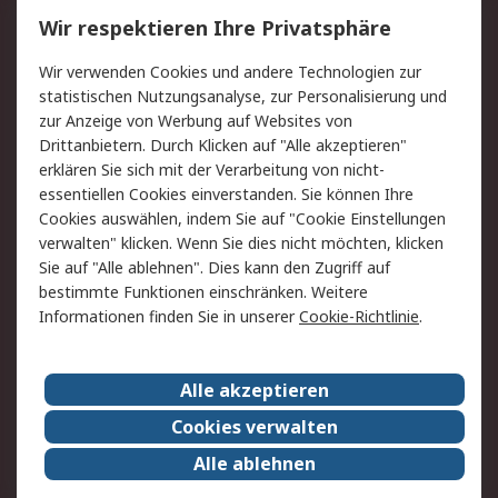
Wir respektieren Ihre Privatsphäre
Value Added Services
Lieferlösungen
Rücksendungen
Kontakt
Wir verwenden Cookies und andere Technologien zur
Hilfe
statistischen Nutzungsanalyse, zur Personalisierung und
zur Anzeige von Werbung auf Websites von
Drittanbietern. Durch Klicken auf "Alle akzeptieren"
Rechtliches
erklären Sie sich mit der Verarbeitung von nicht-
AGB
Datenschutz
essentiellen Cookies einverstanden. Sie können Ihre
Cookies auswählen, indem Sie auf "Cookie Einstellungen
Cookie-Richtlinie
Zahlungsbedingungen
verwalten" klicken. Wenn Sie dies nicht möchten, klicken
Copyright/Impressum
Sie auf "Alle ablehnen". Dies kann den Zugriff auf
bestimmte Funktionen einschränken. Weitere
Über RS
Informationen finden Sie in unserer
Cookie-Richtlinie
.
Unternehmen
RS weltweit
Karriere bei RS
Nachhaltigkeit
Alle akzeptieren
Qualität/Umwelt/Zertifikate
Presse-Center
Cookies verwalten
Event-Center
Alle ablehnen