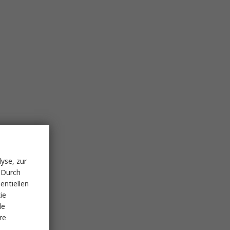
yse, zur
 Durch
entiellen
ie
le
re