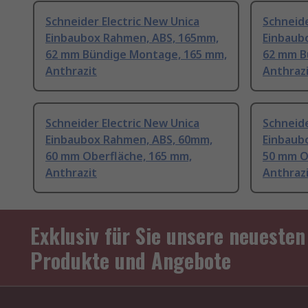
Schneider Electric New Unica
Schneide
Einbaubox Rahmen, ABS, 165mm,
Einbaub
62 mm Bündige Montage, 165 mm,
62 mm B
Anthrazit
Anthraz
Schneider Electric New Unica
Schneide
Einbaubox Rahmen, ABS, 60mm,
Einbaub
60 mm Oberfläche, 165 mm,
50 mm O
Anthrazit
Anthraz
Exklusiv für Sie unsere neuesten
Produkte und Angebote