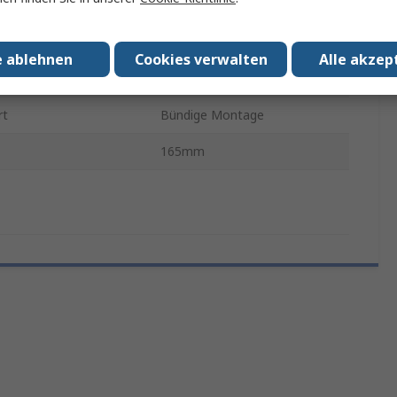
Anthrazit
ulassungen
RoHS
e ablehnen
Cookies verwalten
Alle akzep
New Unica
rt
Bündige Montage
165mm