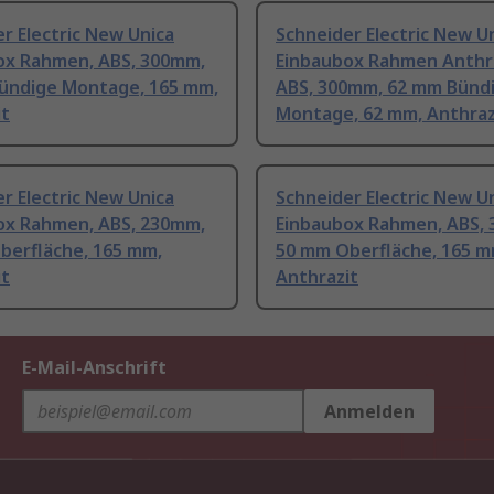
r Electric New Unica
Schneider Electric New U
ox Rahmen, ABS, 300mm,
Einbaubox Rahmen Anthra
ündige Montage, 165 mm,
ABS, 300mm, 62 mm Bünd
it
Montage, 62 mm, Anthraz
r Electric New Unica
Schneider Electric New U
ox Rahmen, ABS, 230mm,
Einbaubox Rahmen, ABS,
berfläche, 165 mm,
50 mm Oberfläche, 165 m
it
Anthrazit
E-Mail-Anschrift
Anmelden