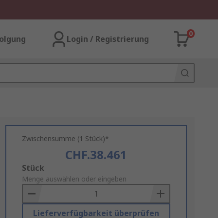
0
olgung
Login / Registrierung
Zwischensumme (1 Stück)*
CHF.38.461
Add
Stück
to
Menge auswählen oder eingeben
Basket
Lieferverfügbarkeit überprüfen