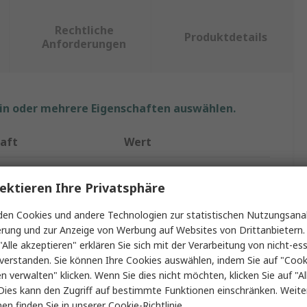
Rechtliche
Produktdetails
Anforderungen
ein oder mehrere Eigenschaften auswählen.
aft
Wert
Schneider Electric
ektieren Ihre Privatsphäre
yp
Einbaubox Rahmen
en Cookies und andere Technologien zur statistischen Nutzungsanal
62mm
erung und zur Anzeige von Werbung auf Websites von Drittanbietern.
"Alle akzeptieren" erklären Sie sich mit der Verarbeitung von nicht-ess
New Unica
verstanden. Sie können Ihre Cookies auswählen, indem Sie auf "Cook
en verwalten" klicken. Wenn Sie dies nicht möchten, klicken Sie auf "Al
ABS
Dies kann den Zugriff auf bestimmte Funktionen einschränken. Weite
en finden Sie in unserer
Cookie-Richtlinie
.