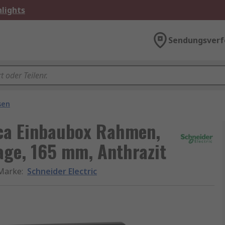
lights
Sendungsverf
sen
ica Einbaubox Rahmen,
ge, 165 mm, Anthrazit
Marke
:
Schneider Electric