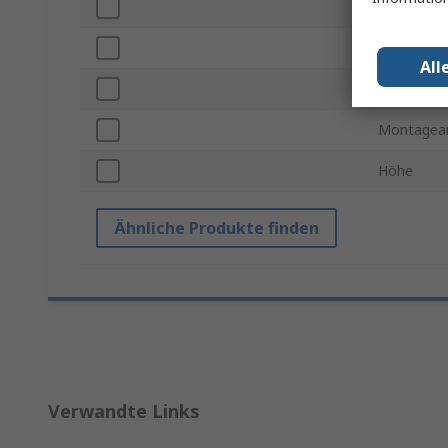
Farbe
Normen/Z
All
Reihe
Montagea
Höhe
Ähnliche Produkte finden
Verwandte Links