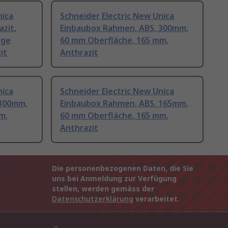
nica
Schneider Electric New Unica
zit,
Einbaubox Rahmen, ABS, 300mm,
ige
60 mm Oberfläche, 165 mm,
it
Anthrazit
nica
Schneider Electric New Unica
 300mm,
Einbaubox Rahmen, ABS, 165mm,
m,
60 mm Oberfläche, 165 mm,
Anthrazit
Die personenbezogenen Daten, die Sie
uns bei Anmeldung zur Verfügung
stellen, werden gemäss der
Datenschutzerklärung
verarbeitet.