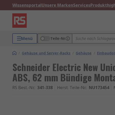
Wissensportal
Unsere Marken
Services
Produkthigh
Menü
Teile-Nr.
/
Gehäuse und Server-Racks
/
Gehäuse
/
Einbaudo
Schneider Electric New Un
ABS, 62 mm Bündige Monta
RS Best.-Nr.
:
341-338
Herst. Teile-Nr.
:
NU173454