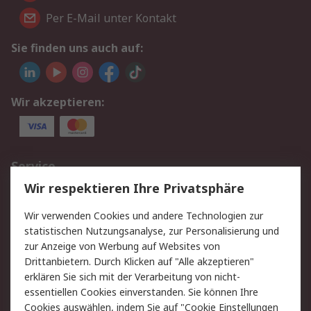
Per E-Mail unter Kontakt
Sie finden uns auch auf:
Wir akzeptieren:
Service
Wir respektieren Ihre Privatsphäre
Value Added Services
Lieferlösungen
Rücksendungen
Kontakt
Wir verwenden Cookies und andere Technologien zur
Hilfe
statistischen Nutzungsanalyse, zur Personalisierung und
zur Anzeige von Werbung auf Websites von
Drittanbietern. Durch Klicken auf "Alle akzeptieren"
Rechtliches
erklären Sie sich mit der Verarbeitung von nicht-
AGB
Datenschutz
essentiellen Cookies einverstanden. Sie können Ihre
Cookies auswählen, indem Sie auf "Cookie Einstellungen