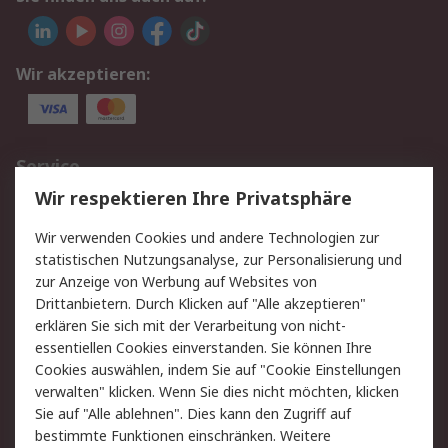
Wir akzeptieren:
Service
Wir respektieren Ihre Privatsphäre
Value Added Services
Lieferlösungen
Rücksendungen
Kontakt
Wir verwenden Cookies und andere Technologien zur
Hilfe
statistischen Nutzungsanalyse, zur Personalisierung und
zur Anzeige von Werbung auf Websites von
Drittanbietern. Durch Klicken auf "Alle akzeptieren"
Rechtliches
erklären Sie sich mit der Verarbeitung von nicht-
AGB
Datenschutz
essentiellen Cookies einverstanden. Sie können Ihre
Cookies auswählen, indem Sie auf "Cookie Einstellungen
Cookie-Richtlinie
Zahlungsbedingungen
verwalten" klicken. Wenn Sie dies nicht möchten, klicken
Copyright/Impressum
Sie auf "Alle ablehnen". Dies kann den Zugriff auf
bestimmte Funktionen einschränken. Weitere