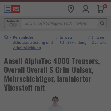
0
Teile-Nr.
/
Persönliche
/
Einweg-
/
Einweg-
Schutzausrüstung und
Schutzkleidung
Overalls
Arbeitskleidung
Ansell AlphaTec 4000 Trousers,
Overall Overall S Grün Unisex,
Mehrschichtiger, laminierter
Vliesstoff mit