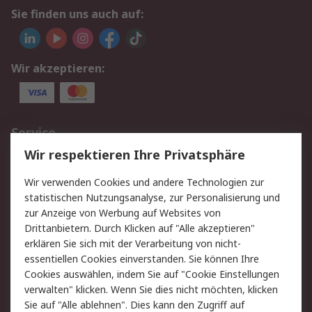
Sie finden uns auch auf:
Wir akzeptieren:
Service
Wir respektieren Ihre Privatsphäre
Value Added Services
Lieferlösungen
Rücksendungen
Kontakt
Wir verwenden Cookies und andere Technologien zur
Hilfe
statistischen Nutzungsanalyse, zur Personalisierung und
zur Anzeige von Werbung auf Websites von
Drittanbietern. Durch Klicken auf "Alle akzeptieren"
Rechtliches
erklären Sie sich mit der Verarbeitung von nicht-
AGB
Datenschutz
essentiellen Cookies einverstanden. Sie können Ihre
Cookies auswählen, indem Sie auf "Cookie Einstellungen
Cookie-Richtlinie
Zahlungsbedingungen
verwalten" klicken. Wenn Sie dies nicht möchten, klicken
Copyright/Impressum
Sie auf "Alle ablehnen". Dies kann den Zugriff auf