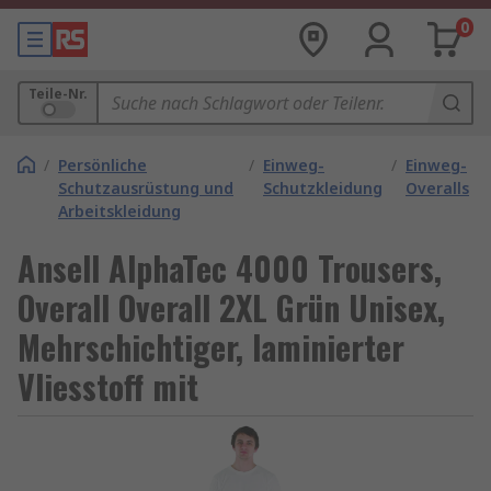
0
Teile-Nr.
/
Persönliche
/
Einweg-
/
Einweg-
Schutzausrüstung und
Schutzkleidung
Overalls
Arbeitskleidung
Ansell AlphaTec 4000 Trousers,
Overall Overall 2XL Grün Unisex,
Mehrschichtiger, laminierter
Vliesstoff mit