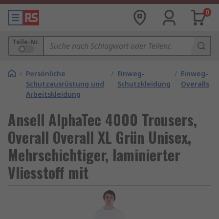
0
Teile-Nr.
/
Persönliche
/
Einweg-
/
Einweg-
Schutzausrüstung und
Schutzkleidung
Overalls
Arbeitskleidung
Ansell AlphaTec 4000 Trousers,
Overall Overall XL Grün Unisex,
Mehrschichtiger, laminierter
Vliesstoff mit