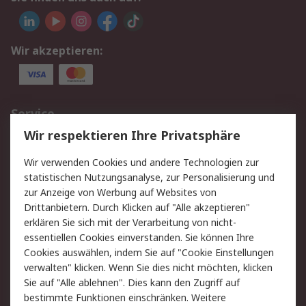
Wir akzeptieren:
Service
Wir respektieren Ihre Privatsphäre
Value Added Services
Lieferlösungen
Rücksendungen
Kontakt
Wir verwenden Cookies und andere Technologien zur
Hilfe
statistischen Nutzungsanalyse, zur Personalisierung und
zur Anzeige von Werbung auf Websites von
Drittanbietern. Durch Klicken auf "Alle akzeptieren"
Rechtliches
erklären Sie sich mit der Verarbeitung von nicht-
AGB
Datenschutz
essentiellen Cookies einverstanden. Sie können Ihre
Cookies auswählen, indem Sie auf "Cookie Einstellungen
Cookie-Richtlinie
Zahlungsbedingungen
verwalten" klicken. Wenn Sie dies nicht möchten, klicken
Copyright/Impressum
Sie auf "Alle ablehnen". Dies kann den Zugriff auf
bestimmte Funktionen einschränken. Weitere