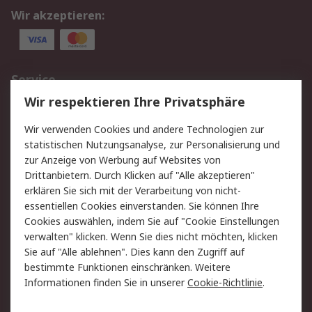
Wir akzeptieren:
Service
Wir respektieren Ihre Privatsphäre
Value Added Services
Lieferlösungen
Rücksendungen
Kontakt
Wir verwenden Cookies und andere Technologien zur
Hilfe
statistischen Nutzungsanalyse, zur Personalisierung und
zur Anzeige von Werbung auf Websites von
Drittanbietern. Durch Klicken auf "Alle akzeptieren"
Rechtliches
erklären Sie sich mit der Verarbeitung von nicht-
AGB
Datenschutz
essentiellen Cookies einverstanden. Sie können Ihre
Cookies auswählen, indem Sie auf "Cookie Einstellungen
Cookie-Richtlinie
Zahlungsbedingungen
verwalten" klicken. Wenn Sie dies nicht möchten, klicken
Copyright/Impressum
Sie auf "Alle ablehnen". Dies kann den Zugriff auf
bestimmte Funktionen einschränken. Weitere
Über RS
Informationen finden Sie in unserer
Cookie-Richtlinie
.
Unternehmen
RS weltweit