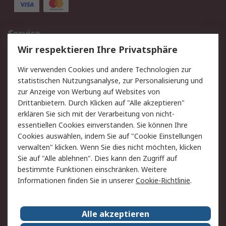
Service
Wir respektieren Ihre Privatsphäre
Value Added Services
Lieferlösungen
Rücksendungen
Kontakt
Wir verwenden Cookies und andere Technologien zur
Hilfe
statistischen Nutzungsanalyse, zur Personalisierung und
zur Anzeige von Werbung auf Websites von
Drittanbietern. Durch Klicken auf "Alle akzeptieren"
Rechtliches
erklären Sie sich mit der Verarbeitung von nicht-
AGB
Datenschutz
essentiellen Cookies einverstanden. Sie können Ihre
Cookies auswählen, indem Sie auf "Cookie Einstellungen
Cookie-Richtlinie
Zahlungsbedingungen
verwalten" klicken. Wenn Sie dies nicht möchten, klicken
Copyright/Impressum
Sie auf "Alle ablehnen". Dies kann den Zugriff auf
bestimmte Funktionen einschränken. Weitere
Über RS
Informationen finden Sie in unserer
Cookie-Richtlinie
.
Unternehmen
RS weltweit
Karriere bei RS
Nachhaltigkeit
Alle akzeptieren