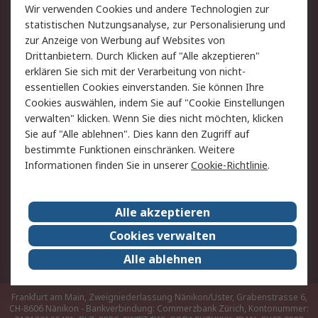
Rücksendungen
Kontakt
Wir verwenden Cookies und andere Technologien zur
Hilfe
statistischen Nutzungsanalyse, zur Personalisierung und
zur Anzeige von Werbung auf Websites von
Drittanbietern. Durch Klicken auf "Alle akzeptieren"
Rechtliches
erklären Sie sich mit der Verarbeitung von nicht-
AGB
Datenschutz
essentiellen Cookies einverstanden. Sie können Ihre
Cookies auswählen, indem Sie auf "Cookie Einstellungen
Cookie-Richtlinie
Zahlungsbedingungen
verwalten" klicken. Wenn Sie dies nicht möchten, klicken
Copyright/Impressum
Sie auf "Alle ablehnen". Dies kann den Zugriff auf
bestimmte Funktionen einschränken. Weitere
Über RS
Informationen finden Sie in unserer
Cookie-Richtlinie
.
Unternehmen
RS weltweit
Karriere bei RS
Nachhaltigkeit
Alle akzeptieren
Qualität/Umwelt/Zertifikate
Presse-Center
Cookies verwalten
Event-Center
Alle ablehnen
Frankfurt am Main, Zweigniederlassung Nänikon/Uster, Grabenstrasse 6,
CH-8606 Nänikon - Bankverbindung: Commerzbank Zürich, Kontonummer: