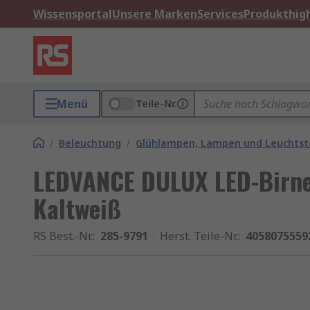
Wissensportal
Unsere Marken
Services
Produkthigh
Menü
Teile-Nr.
/
Beleuchtung
/
Glühlampen, Lampen und Leuchtst
LEDVANCE DULUX LED-Birne
Kaltweiß
RS Best.-Nr.
:
285-9791
Herst. Teile-Nr.
:
4058075559