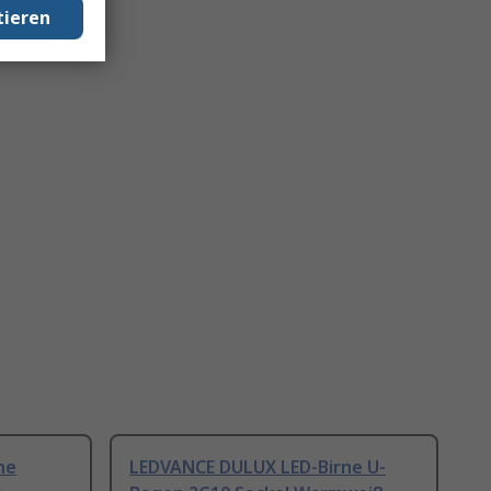
tieren
ne
LEDVANCE DULUX LED-Birne U-