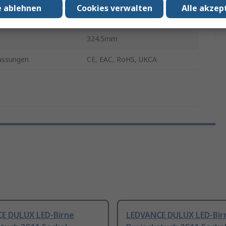
e ablehnen
Cookies verwalten
Alle akzep
30000h
324.5mm
assungen
CE, EAC, RoHS, UKCA
E DULUX LED-Birne
LEDVANCE DULUX LED-Bir