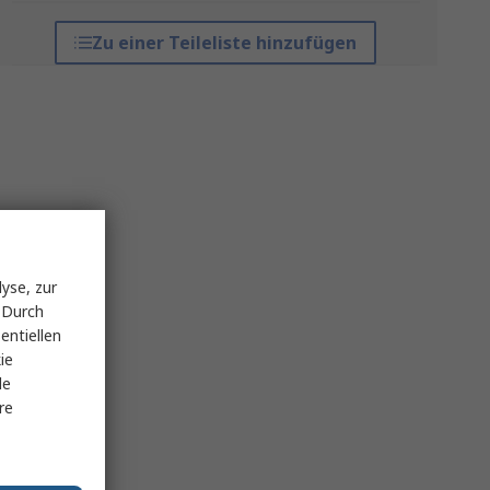
Zu einer Teileliste hinzufügen
yse, zur
 Durch
entiellen
ie
le
re