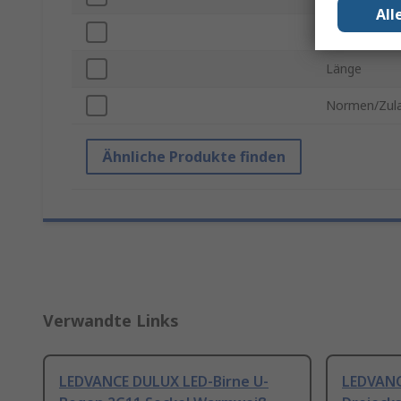
All
Lebensdauer
Länge
Normen/Zul
Ähnliche Produkte finden
Verwandte Links
LEDVANCE DULUX LED-Birne U-
LEDVANC