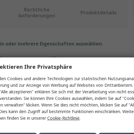
Rechtliche
Produktdetails
Anforderungen
ein oder mehrere Eigenschaften auswählen.
ft
Wert
ektieren Ihre Privatsphäre
LEDVANCE
en Cookies und andere Technologien zur statistischen Nutzungsanal
el/Fassung
2G11
erung und zur Anzeige von Werbung auf Websites von Drittanbietern.
"Alle akzeptieren" erklären Sie sich mit der Verarbeitung von nicht-ess
LED-Birne
verstanden. Sie können Ihre Cookies auswählen, indem Sie auf "Cook
en verwalten" klicken. Wenn Sie dies nicht möchten, klicken Sie auf "Al
DULUX
Dies kann den Zugriff auf bestimmte Funktionen einschränken. Weite
en finden Sie in unserer
Cookie-Richtlinie
.
m
U-Bogen
Kaltweiß