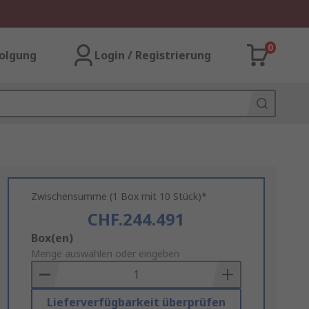
0
olgung
Login / Registrierung
Zwischensumme (1 Box mit 10 Stück)*
CHF.244.491
Add
Box(en)
to
Menge auswählen oder eingeben
Basket
Lieferverfügbarkeit überprüfen