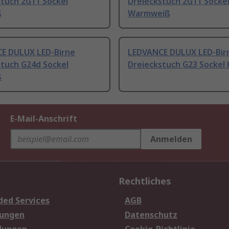
stuch 2G11 Sockel
Dreieckstuch 2G11 Socke
ß
Warmweiß
E DULUX LED-Birne
LEDVANCE DULUX LED-Bir
stuch G24d Sockel
Dreieckstuch G23 Sockel 
ß
E-Mail-Anschrift
Anmelden
Rechtliches
ded Services
AGB
sungen
Datenschutz