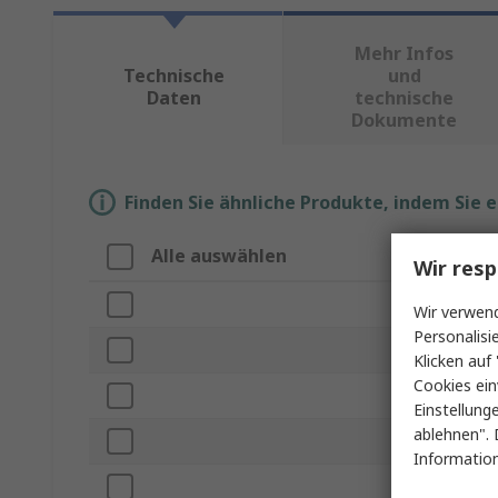
Mehr Infos
Technische
und
Daten
technische
Dokumente
Finden Sie ähnliche Produkte, indem Sie 
Alle auswählen
Eigenscha
Wir resp
Marke
Wir verwend
Personalisi
Produkt Typ
Klicken auf 
Cookies ein
Lampensock
Einstellung
ablehnen". 
Serie
Information
Lampenfor