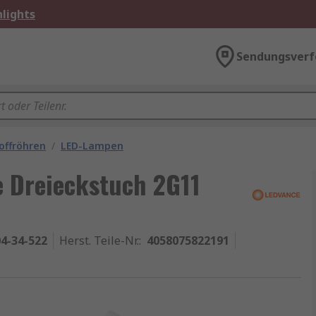
lights
Sendungsverf
offröhren
/
LED-Lampen
 Dreieckstuch 2G11
4-34-522
Herst. Teile-Nr.
:
4058075822191