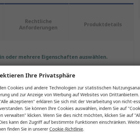
Rechtliche
Produktdetails
Anforderungen
ein oder mehrere Eigenschaften auswählen.
ft
Wert
ektieren Ihre Privatsphäre
LEDVANCE
en Cookies und andere Technologien zur statistischen Nutzungsanal
erung und zur Anzeige von Werbung auf Websites von Drittanbietern.
LED-Birne
"Alle akzeptieren" erklären Sie sich mit der Verarbeitung von nicht-ess
verstanden. Sie können Ihre Cookies auswählen, indem Sie auf "Cook
el/Fassung
2G11
en verwalten" klicken. Wenn Sie dies nicht möchten, klicken Sie auf "Al
Dies kann den Zugriff auf bestimmte Funktionen einschränken. Weite
DULUX
en finden Sie in unserer
Cookie-Richtlinie
.
m
Dreieckstuch