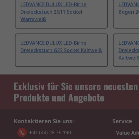
LEDVANCE DULUX LED-Birne
LEDVANC
Dreieckstuch 2G11 Sockel
Bogen 2
Warmweiß
LEDVANCE DULUX LED-Birne
LEDVANC
Dreieckstuch G23 Sockel Kaltweiß
Dreieck
Kaltwei
Exklusiv für Sie unsere neuesten
Produkte und Angebote
Kontaktieren Sie uns:
Service
+41 (44) 28 36 190
Value Ad