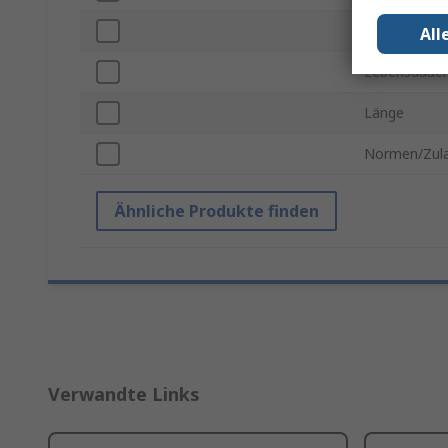
Farbe
All
Lebensdauer
Länge
Normen/Zul
Ähnliche Produkte finden
Verwandte Links