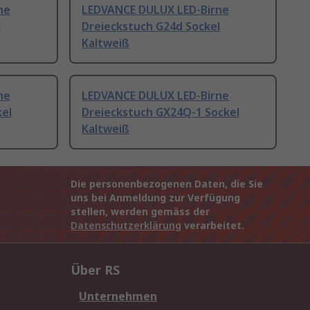
ne
LEDVANCE DULUX LED-Birne
l
Dreieckstuch G24d Sockel
Kaltweiß
ne
LEDVANCE DULUX LED-Birne
kel
Dreieckstuch GX24Q-1 Sockel
Kaltweiß
Die personenbezogenen Daten, die Sie
uns bei Anmeldung zur Verfügung
stellen, werden gemäss der
Datenschutzerklärung
verarbeitet.
Über RS
Unternehmen