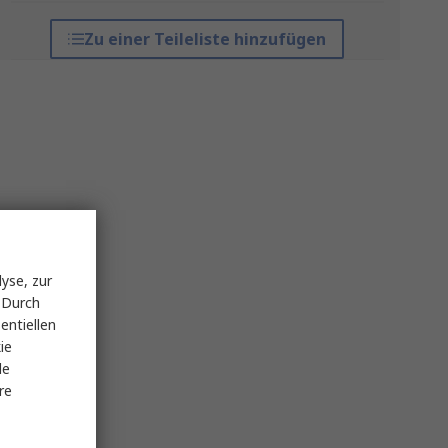
Zu einer Teileliste hinzufügen
yse, zur
 Durch
entiellen
ie
le
re