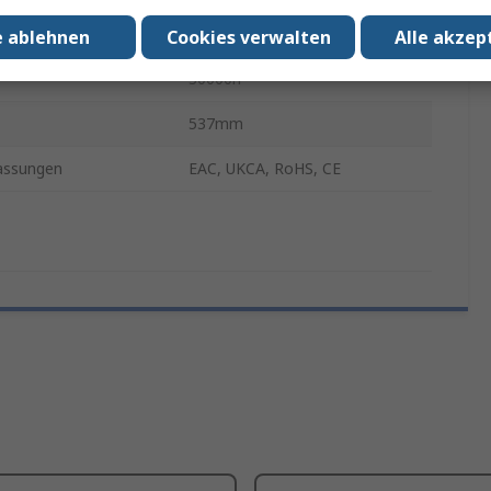
Kaltweiß
e ablehnen
Cookies verwalten
Alle akzep
30000h
537mm
assungen
EAC, UKCA, RoHS, CE