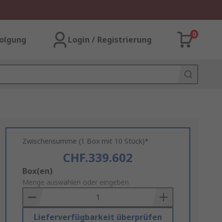
0
olgung
Login / Registrierung
Zwischensumme (1 Box mit 10 Stück)*
CHF.339.602
Add
Box(en)
to
Menge auswählen oder eingeben
Basket
Lieferverfügbarkeit überprüfen