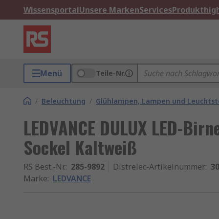
Wissensportal
Unsere Marken
Services
Produkthigh
Menü
Teile-Nr.
/
Beleuchtung
/
Glühlampen, Lampen und Leuchtst
LEDVANCE DULUX LED-Birne
Sockel Kaltweiß
RS Best.-Nr.
:
285-9892
Distrelec-Artikelnummer
:
30
Marke
:
LEDVANCE