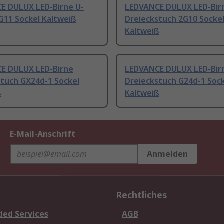
E DULUX LED-Birne U-
LEDVANCE DULUX LED-Bir
G11 Sockel Kaltweiß
Dreieckstuch 2G10 Socke
Kaltweiß
E DULUX LED-Birne
LEDVANCE DULUX LED-Bir
stuch GX24d-1 Sockel
Dreieckstuch G24d-1 Soc
ß
Kaltweiß
E-Mail-Anschrift
Anmelden
Rechtliches
ded Services
AGB