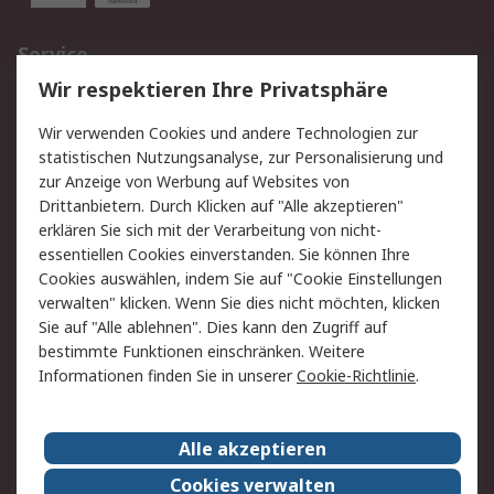
Service
Wir respektieren Ihre Privatsphäre
Value Added Services
Lieferlösungen
Rücksendungen
Kontakt
Wir verwenden Cookies und andere Technologien zur
Hilfe
statistischen Nutzungsanalyse, zur Personalisierung und
zur Anzeige von Werbung auf Websites von
Drittanbietern. Durch Klicken auf "Alle akzeptieren"
Rechtliches
erklären Sie sich mit der Verarbeitung von nicht-
AGB
Datenschutz
essentiellen Cookies einverstanden. Sie können Ihre
Cookies auswählen, indem Sie auf "Cookie Einstellungen
Cookie-Richtlinie
Zahlungsbedingungen
verwalten" klicken. Wenn Sie dies nicht möchten, klicken
Copyright/Impressum
Sie auf "Alle ablehnen". Dies kann den Zugriff auf
bestimmte Funktionen einschränken. Weitere
Über RS
Informationen finden Sie in unserer
Cookie-Richtlinie
.
Unternehmen
RS weltweit
Karriere bei RS
Nachhaltigkeit
Alle akzeptieren
Qualität/Umwelt/Zertifikate
Presse-Center
Cookies verwalten