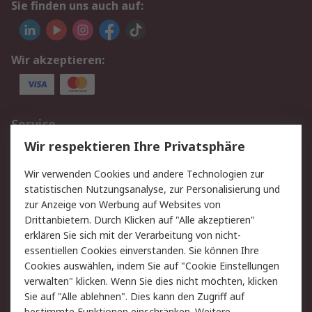
Sie finden uns auch auf:
Wir akzeptieren:
Service
Wir respektieren Ihre Privatsphäre
Value Added Services
Lieferlösungen
Rücksendungen
Kontakt
Wir verwenden Cookies und andere Technologien zur
Hilfe
statistischen Nutzungsanalyse, zur Personalisierung und
zur Anzeige von Werbung auf Websites von
Drittanbietern. Durch Klicken auf "Alle akzeptieren"
Rechtliches
erklären Sie sich mit der Verarbeitung von nicht-
AGB
Datenschutz
essentiellen Cookies einverstanden. Sie können Ihre
Cookies auswählen, indem Sie auf "Cookie Einstellungen
Cookie-Richtlinie
Zahlungsbedingungen
verwalten" klicken. Wenn Sie dies nicht möchten, klicken
Copyright/Impressum
Sie auf "Alle ablehnen". Dies kann den Zugriff auf
bestimmte Funktionen einschränken. Weitere