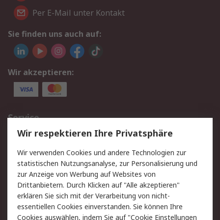
Per E-Mail unter Kontakt
Sie finden uns auch auf:
Wir akzeptieren:
Service
Wir respektieren Ihre Privatsphäre
Value Added Services
Lieferlösungen
Rücksendungen
Kontakt
Wir verwenden Cookies und andere Technologien zur
Hilfe
statistischen Nutzungsanalyse, zur Personalisierung und
zur Anzeige von Werbung auf Websites von
Drittanbietern. Durch Klicken auf "Alle akzeptieren"
Rechtliches
erklären Sie sich mit der Verarbeitung von nicht-
AGB
Datenschutz
essentiellen Cookies einverstanden. Sie können Ihre
Cookies auswählen, indem Sie auf "Cookie Einstellungen