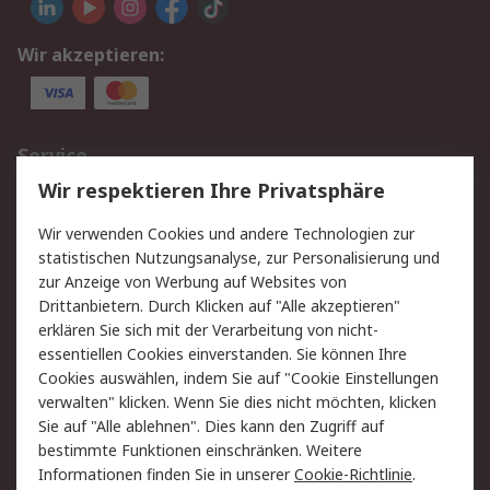
Wir akzeptieren:
Service
Wir respektieren Ihre Privatsphäre
Value Added Services
Lieferlösungen
Rücksendungen
Kontakt
Wir verwenden Cookies und andere Technologien zur
Hilfe
statistischen Nutzungsanalyse, zur Personalisierung und
zur Anzeige von Werbung auf Websites von
Drittanbietern. Durch Klicken auf "Alle akzeptieren"
Rechtliches
erklären Sie sich mit der Verarbeitung von nicht-
AGB
Datenschutz
essentiellen Cookies einverstanden. Sie können Ihre
Cookies auswählen, indem Sie auf "Cookie Einstellungen
Cookie-Richtlinie
Zahlungsbedingungen
verwalten" klicken. Wenn Sie dies nicht möchten, klicken
Copyright/Impressum
Sie auf "Alle ablehnen". Dies kann den Zugriff auf
bestimmte Funktionen einschränken. Weitere
Über RS
Informationen finden Sie in unserer
Cookie-Richtlinie
.