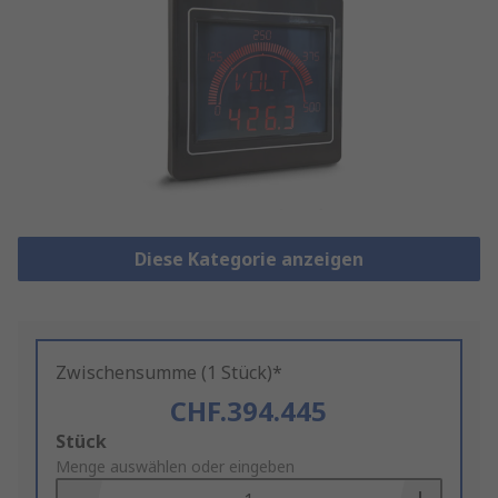
Diese Kategorie anzeigen
Zwischensumme (1 Stück)*
CHF.394.445
Add
Stück
to
Menge auswählen oder eingeben
Basket