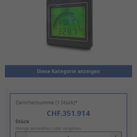
Diese Kategorie anzeigen
Zwischensumme (1 Stück)*
CHF.351.914
Add
Stück
to
Menge auswählen oder eingeben
Basket