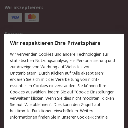
Wir akzeptieren:
Service
Wir respektieren Ihre Privatsphäre
Value Added Services
Lieferlösungen
Rücksendungen
Kontakt
Wir verwenden Cookies und andere Technologien zur
Hilfe
statistischen Nutzungsanalyse, zur Personalisierung und
zur Anzeige von Werbung auf Websites von
Drittanbietern. Durch Klicken auf "Alle akzeptieren"
Rechtliches
erklären Sie sich mit der Verarbeitung von nicht-
AGB
Datenschutz
essentiellen Cookies einverstanden. Sie können Ihre
Cookies auswählen, indem Sie auf "Cookie Einstellungen
Cookie-Richtlinie
Zahlungsbedingungen
verwalten" klicken. Wenn Sie dies nicht möchten, klicken
Copyright/Impressum
Sie auf "Alle ablehnen". Dies kann den Zugriff auf
bestimmte Funktionen einschränken. Weitere
Über RS
Informationen finden Sie in unserer
Cookie-Richtlinie
.
Unternehmen
RS weltweit