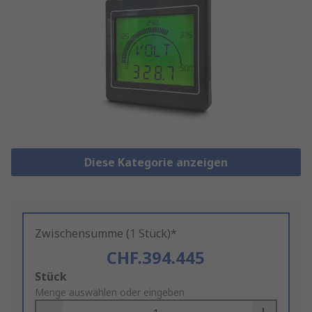
Diese Kategorie anzeigen
Zwischensumme (1 Stück)*
CHF.394.445
Add
Stück
to
Menge auswählen oder eingeben
Basket