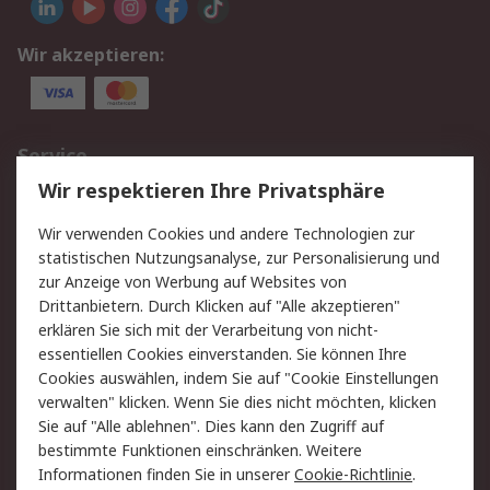
Wir akzeptieren:
Service
Wir respektieren Ihre Privatsphäre
Value Added Services
Lieferlösungen
Rücksendungen
Kontakt
Wir verwenden Cookies und andere Technologien zur
Hilfe
statistischen Nutzungsanalyse, zur Personalisierung und
zur Anzeige von Werbung auf Websites von
Drittanbietern. Durch Klicken auf "Alle akzeptieren"
Rechtliches
erklären Sie sich mit der Verarbeitung von nicht-
AGB
Datenschutz
essentiellen Cookies einverstanden. Sie können Ihre
Cookies auswählen, indem Sie auf "Cookie Einstellungen
Cookie-Richtlinie
Zahlungsbedingungen
verwalten" klicken. Wenn Sie dies nicht möchten, klicken
Copyright/Impressum
Sie auf "Alle ablehnen". Dies kann den Zugriff auf
bestimmte Funktionen einschränken. Weitere
Über RS
Informationen finden Sie in unserer
Cookie-Richtlinie
.