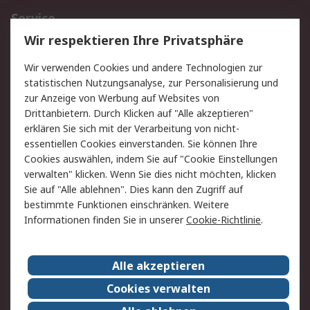
Service
Wir respektieren Ihre Privatsphäre
Value Added Services
Lieferlösungen
Rücksendungen
Kontakt
Wir verwenden Cookies und andere Technologien zur
Hilfe
statistischen Nutzungsanalyse, zur Personalisierung und
zur Anzeige von Werbung auf Websites von
Drittanbietern. Durch Klicken auf "Alle akzeptieren"
Rechtliches
erklären Sie sich mit der Verarbeitung von nicht-
AGB
Datenschutz
essentiellen Cookies einverstanden. Sie können Ihre
Cookies auswählen, indem Sie auf "Cookie Einstellungen
Cookie-Richtlinie
Zahlungsbedingungen
verwalten" klicken. Wenn Sie dies nicht möchten, klicken
Copyright/Impressum
Sie auf "Alle ablehnen". Dies kann den Zugriff auf
bestimmte Funktionen einschränken. Weitere
Über RS
Informationen finden Sie in unserer
Cookie-Richtlinie
.
Unternehmen
RS weltweit
Karriere bei RS
Nachhaltigkeit
Alle akzeptieren
Qualität/Umwelt/Zertifikate
Presse-Center
Cookies verwalten
Event-Center