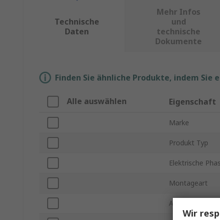
Mehr Infos
Technische
und
Daten
technische
Dokumente
Finden Sie ähnliche Produkte, indem Sie 
Alle auswählen
Eigenschaft
Marke
Produkt Typ
Elektrische Pha
Montageart
Anzahl der Kl
Wir resp