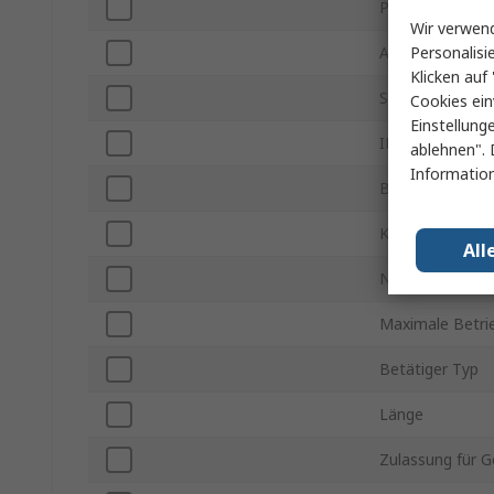
Polanzahl
Wir verwend
Personalisi
Anschlusstyp
Klicken auf 
Schaltwinkel
Cookies ein
Einstellung
IP-Schutzart
ablehnen". 
Information
Betriebstemper
Kontaktstrom
All
Nennspannung 
Maximale Betri
Betätiger Typ
Länge
Zulassung für G