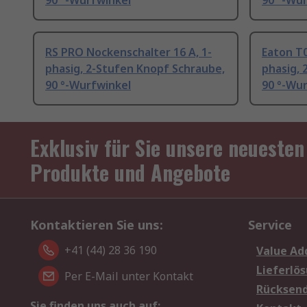
90 °-Wurfwinkel
90 °-Wu
RS PRO Nockenschalter 16 A, 1-
Eaton T0
phasig, 2-Stufen Knopf Schraube,
phasig, 
90 °-Wurfwinkel
90 °-Wu
Exklusiv für Sie unsere neuesten
Produkte und Angebote
Kontaktieren Sie uns:
Service
+41 (44) 28 36 190
Value Ad
Lieferlö
Per E-Mail unter Kontakt
Rücksen
Sie finden uns auch auf: