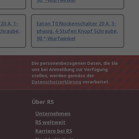
90 °-Wurfwinkel
20 A, 1-
Eaton T0 Nockenschalter 20 A, 3-
chraube,
phasig, 4-Stufen Knopf Schraube,
90 °-Wurfwinkel
Die personenbezogenen Daten, die Sie
uns bei Anmeldung zur Verfügung
stellen, werden gemäss der
Datenschutzerklärung
verarbeitet.
Über RS
Unternehmen
RS weltweit
Karriere bei RS