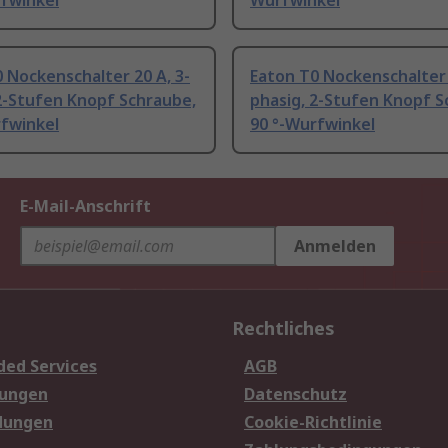
rfwinkel
Wurfwinkel
 Nockenschalter 20 A, 3-
Eaton T0 Nockenschalter 
2-Stufen Knopf Schraube,
phasig, 2-Stufen Knopf S
rfwinkel
90 °-Wurfwinkel
E-Mail-Anschrift
Anmelden
Rechtliches
ded Services
AGB
sungen
Datenschutz
dungen
Cookie-Richtlinie