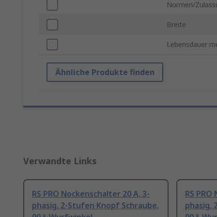
Normen/Zulass
Breite
Lebensdauer m
Ähnliche Produkte finden
Verwandte Links
RS PRO Nockenschalter 20 A, 3-
RS PRO N
phasig, 2-Stufen Knopf Schraube,
phasig, 