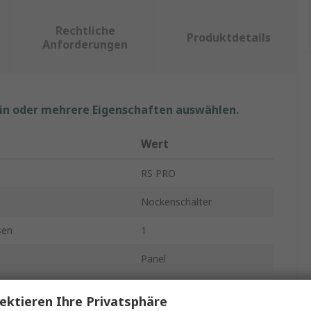
Rechtliche
Produktdetails
Anforderungen
ein oder mehrere Eigenschaften auswählen.
Wert
RS PRO
Nockenschalter
sen
1
Panel
emmen
2
ektieren Ihre Privatsphäre