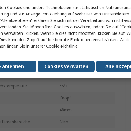
1
en Cookies und andere Technologien zur statistischen Nutzungsanal
erung und zur Anzeige von Werbung auf Websites von Drittanbietern.
Schraube
"Alle akzeptieren" erklären Sie sich mit der Verarbeitung von nicht-ess
90 °
verstanden. Sie können Ihre Cookies auswählen, indem Sie auf "Cook
en verwalten" klicken. Wenn Sie dies nicht möchten, klicken Sie auf "Al
IP20
Dies kann den Zugriff auf bestimmte Funktionen einschränken. Weite
en finden Sie in unserer
Cookie-Richtlinie
.
atur min.
-25°C
20A
e ablehnen
Cookies verwalten
Alle akzep
Kontakt
690V
ebstemperatur
55°C
Knopf
48mm
efahrenbereiche
Nein