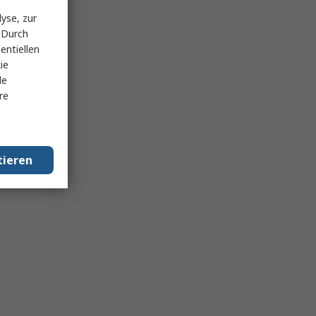
yse, zur
 Durch
entiellen
ie
le
re
tieren