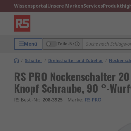
Wissensportal
Unsere Marken
Services
Produkthigh
Menü
Teile-Nr.
/
Schalter
/
Drehschalter und Zubehör
/
Nockensch
RS PRO Nockenschalter 20 
Knopf Schraube, 90 °-Wurf
RS Best.-Nr.
:
208-3925
Marke
:
RS PRO