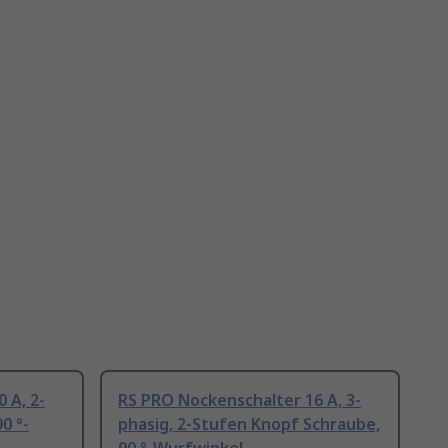
 A, 2-
RS PRO Nockenschalter 16 A, 3-
0 °-
phasig, 2-Stufen Knopf Schraube,