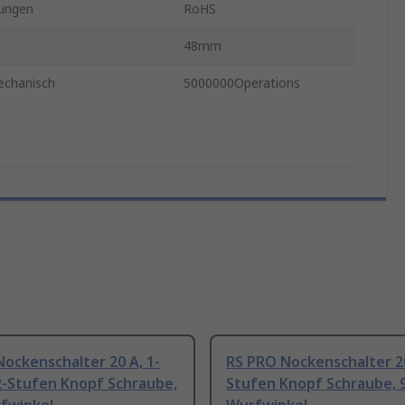
ungen
RoHS
48mm
echanisch
5000000Operations
ockenschalter 20 A, 1-
RS PRO Nockenschalter 20
2-Stufen Knopf Schraube,
Stufen Knopf Schraube, 9