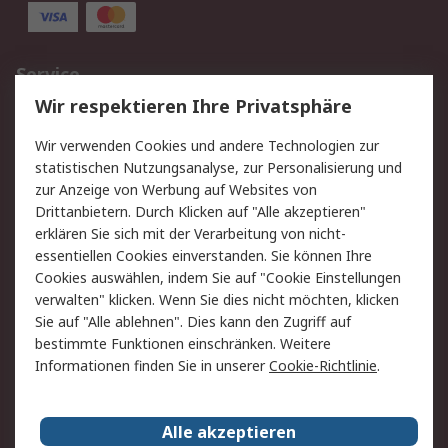
Service
Wir respektieren Ihre Privatsphäre
Value Added Services
Lieferlösungen
Rücksendungen
Kontakt
Wir verwenden Cookies und andere Technologien zur
Hilfe
statistischen Nutzungsanalyse, zur Personalisierung und
zur Anzeige von Werbung auf Websites von
Drittanbietern. Durch Klicken auf "Alle akzeptieren"
Rechtliches
erklären Sie sich mit der Verarbeitung von nicht-
AGB
Datenschutz
essentiellen Cookies einverstanden. Sie können Ihre
Cookies auswählen, indem Sie auf "Cookie Einstellungen
Cookie-Richtlinie
Zahlungsbedingungen
verwalten" klicken. Wenn Sie dies nicht möchten, klicken
Copyright/Impressum
Sie auf "Alle ablehnen". Dies kann den Zugriff auf
bestimmte Funktionen einschränken. Weitere
Über RS
Informationen finden Sie in unserer
Cookie-Richtlinie
.
Unternehmen
RS weltweit
Karriere bei RS
Nachhaltigkeit
Alle akzeptieren