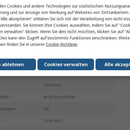
9mm
en Cookies und andere Technologien zur statistischen Nutzungsanal
erung und zur Anzeige von Werbung auf Websites von Drittanbietern.
50m
"Alle akzeptieren" erklären Sie sich mit der Verarbeitung von nicht-ess
verstanden. Sie können Ihre Cookies auswählen, indem Sie auf "Cook
al
Acrylbeschichtetes Tuch
en verwalten" klicken. Wenn Sie dies nicht möchten, klicken Sie auf "Al
310μm
Dies kann den Zugriff auf bestimmte Funktionen einschränken. Weite
en finden Sie in unserer
Cookie-Richtlinie
.
al
Naturgummi
t
3.3N/cm
e ablehnen
Cookies verwalten
Alle akzep
13%
100N/cm
inish
Acryl beschichtet
ssungen
No
e
Tesa 4651