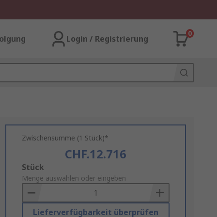
0
olgung
Login / Registrierung
Zwischensumme (1 Stück)*
CHF.12.716
Add
Stück
to
Menge auswählen oder eingeben
Basket
Lieferverfügbarkeit überprüfen