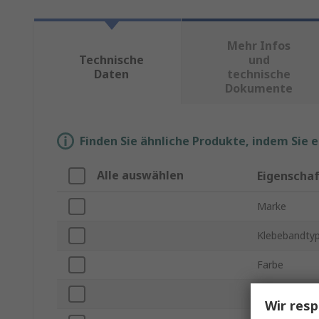
Mehr Infos
Technische
und
Daten
technische
Dokumente
Finden Sie ähnliche Produkte, indem Sie 
Alle auswählen
Eigenscha
Marke
Klebebandty
Farbe
Produkt Typ
Wir resp