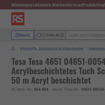
Wissensportal
Unsere Marken
Services
Produkthigh
Menü
Teile-Nr.
/
Klebstoffe, Dichtmittel & Klebebänder
/
Klebebän
Tesa Tesa 4651 04651-005
Acrylbeschichtetes Tuch S
50 m Acryl beschichtet
RS Best.-Nr.
:
664-984
Herst. Teile-Nr.
:
04651-00544