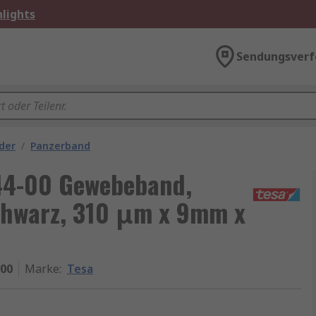
lights
Sendungsverf
der
/
Panzerband
44-00 Gewebeband,
chwarz, 310 μm x 9mm x
-00
Marke
:
Tesa