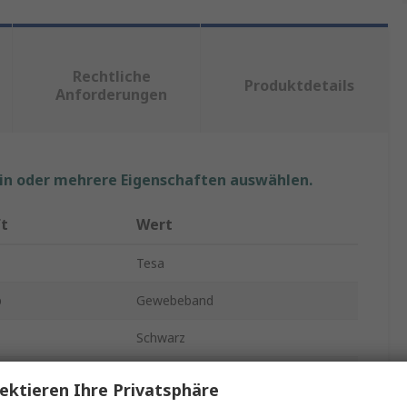
Rechtliche
Produktdetails
Anforderungen
ein oder mehrere Eigenschaften auswählen.
ft
Wert
Tesa
p
Gewebeband
Schwarz
Gewebeband
ektieren Ihre Privatsphäre