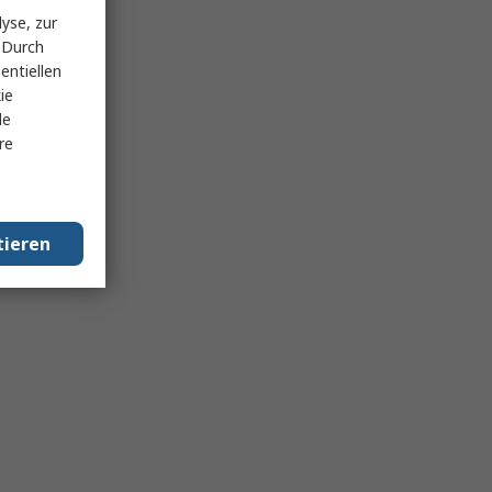
yse, zur
 Durch
entiellen
ie
le
re
tieren