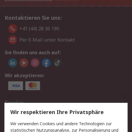
Kontaktieren Sie uns:
+41 (44) 28 36 190
Per E-Mail unter Kontakt
Sie finden uns auch auf:
Wir akzeptieren:
Service
Wir respektieren Ihre Privatsphäre
Value Added Services
Lieferlösungen
Rücksendungen
Kontakt
Wir verwenden Cookies und andere Technologien zur
Hilfe
statistischen Nutzungsanalyse, zur Personalisierung und