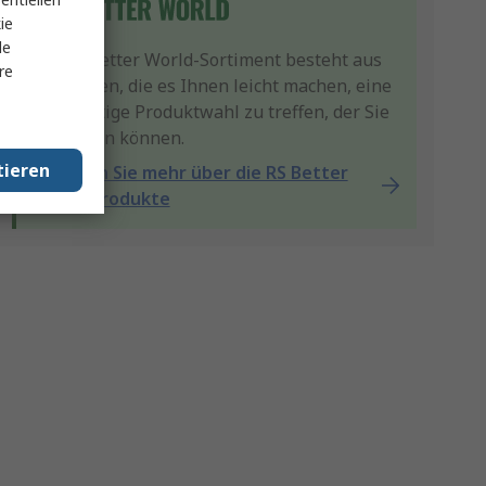
ie
le
Unser Better World-Sortiment besteht aus
re
Produkten, die es Ihnen leicht machen, eine
nachhaltige Produktwahl zu treffen, der Sie
vertrauen können.
tieren
Erfahren Sie mehr über die RS Better
World-Produkte