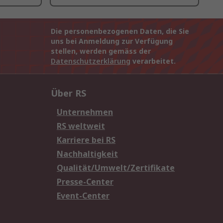
Die personenbezogenen Daten, die Sie
uns bei Anmeldung zur Verfügung
stellen, werden gemäss der
Datenschutzerklärung
verarbeitet.
Über RS
Unternehmen
RS weltweit
Karriere bei RS
Nachhaltigkeit
Qualität/Umwelt/Zertifikate
Presse-Center
Event-Center