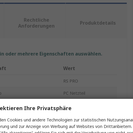
Rechtliche
Produktdetails
Anforderungen
ein oder mehrere Eigenschaften auswählen.
aft
Wert
RS PRO
p
PC Netzteil
pannung max.
12V
ektieren Ihre Privatsphäre
trom
46A
en Cookies und andere Technologien zur statistischen Nutzungsanal
erung und zur Anzeige von Werbung auf Websites von Drittanbietern.
 Ausgänge
5
"Alle akzeptieren" erklären Sie sich mit der Verarbeitung von nicht-ess