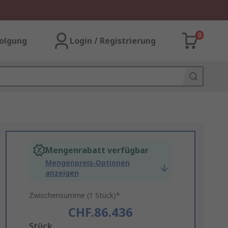
0
olgung
Login / Registrierung
Mengenrabatt verfügbar
Mengenpreis-Optionen
anzeigen
Zwischensumme (1 Stück)*
CHF.86.436
Add
Stück