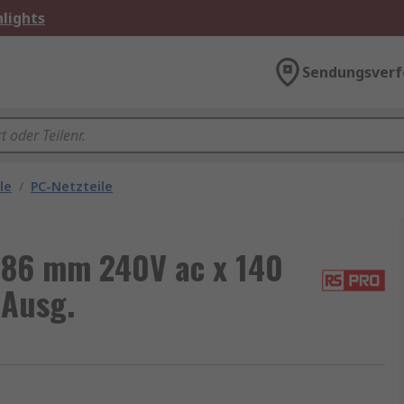
lights
Sendungsverf
le
/
PC-Netzteile
 86 mm 240V ac x 140
 Ausg.