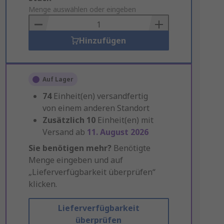
to
Menge auswählen oder eingeben
Basket
Hinzufügen
Auf Lager
74
Einheit(en) versandfertig
von einem anderen Standort
Zusätzlich
10
Einheit(en) mit
Versand ab
11. August 2026
Sie benötigen mehr?
Benötigte
Menge eingeben und auf
„Lieferverfügbarkeit überprüfen“
klicken.
Lieferverfügbarkeit
überprüfen