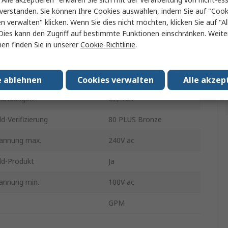
verstanden. Sie können Ihre Cookies auswählen, indem Sie auf "Cook
86mm
en verwalten" klicken. Wenn Sie dies nicht möchten, klicken Sie auf "Al
Dies kann den Zugriff auf bestimmte Funktionen einschränken. Weite
150mm
en finden Sie in unserer
Cookie-Richtlinie
.
700W
140mm
e ablehnen
Cookies verwalten
Alle akzep
lassungen
CE, TUV
d-Verifizierung
80 PLUS Bronze
annung max.
240V ac
ld-Produkt
Ja
annung min.
100V ac
GPM