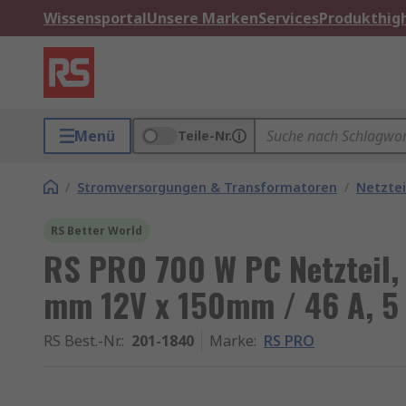
Wissensportal
Unsere Marken
Services
Produkthigh
Menü
Teile-Nr.
/
Stromversorgungen & Transformatoren
/
Netztei
RS Better World
RS PRO 700 W PC Netzteil,
mm 12V x 150mm / 46 A, 5
RS Best.-Nr.
:
201-1840
Marke
:
RS PRO