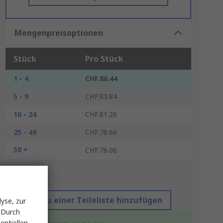
Mengenpreisoptionen
Stück
Pro Stück
1 - 4
CHF.86.44
5 - 9
CHF.83.84
10 - 24
CHF.81.26
25 - 49
CHF.78.66
50 +
CHF.76.06
*Richtpreis
Zu einer Teileliste hinzufügen
yse, zur
 Durch
entiellen