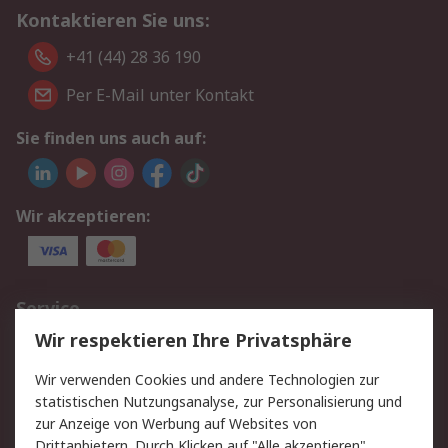
Kontaktieren Sie uns:
+41 (44) 28 36 190
Per E-Mail unter Kontakt
Sie finden uns auch auf:
Wir akzeptieren:
Service
Wir respektieren Ihre Privatsphäre
Value Added Services
Lieferlösungen
Rücksendungen
Kontakt
Wir verwenden Cookies und andere Technologien zur
Hilfe
statistischen Nutzungsanalyse, zur Personalisierung und
zur Anzeige von Werbung auf Websites von
Drittanbietern. Durch Klicken auf "Alle akzeptieren"