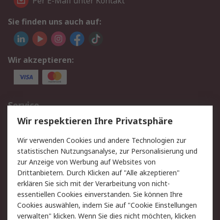
Per E-Mail unter Kontakt
Sie finden uns auch auf:
Wir akzeptieren:
Service
Wir respektieren Ihre Privatsphäre
Value Added Services
Lieferlösungen
Rücksendungen
Kontakt
Wir verwenden Cookies und andere Technologien zur
Hilfe
statistischen Nutzungsanalyse, zur Personalisierung und
zur Anzeige von Werbung auf Websites von
Drittanbietern. Durch Klicken auf "Alle akzeptieren"
Rechtliches
erklären Sie sich mit der Verarbeitung von nicht-
AGB
Datenschutz
essentiellen Cookies einverstanden. Sie können Ihre
Cookies auswählen, indem Sie auf "Cookie Einstellungen
Cookie-Richtlinie
Zahlungsbedingungen
verwalten" klicken. Wenn Sie dies nicht möchten, klicken