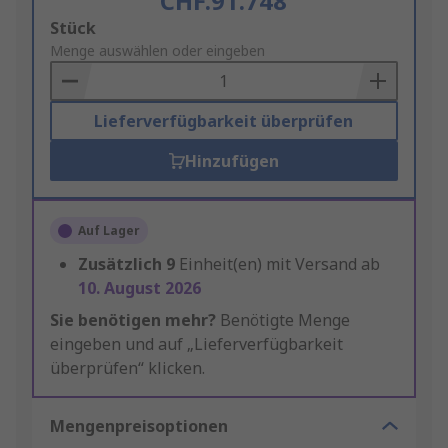
CHF.91.748
Add
Stück
to
Menge auswählen oder eingeben
Basket
Lieferverfügbarkeit überprüfen
Hinzufügen
Auf Lager
Zusätzlich
9
Einheit(en) mit Versand ab
10. August 2026
Sie benötigen mehr?
Benötigte Menge
eingeben und auf „Lieferverfügbarkeit
überprüfen“ klicken.
Mengenpreisoptionen