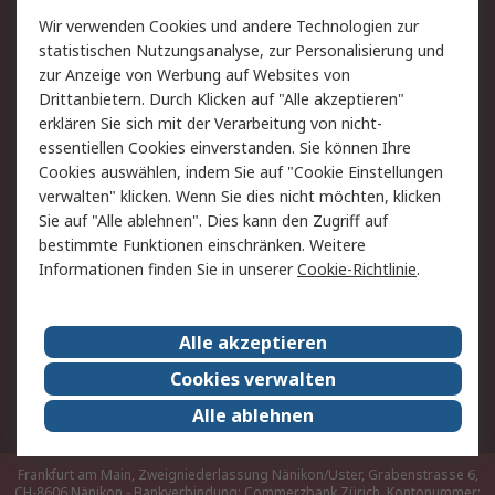
Rücksendungen
Kontakt
Wir verwenden Cookies und andere Technologien zur
Hilfe
statistischen Nutzungsanalyse, zur Personalisierung und
zur Anzeige von Werbung auf Websites von
Drittanbietern. Durch Klicken auf "Alle akzeptieren"
Rechtliches
erklären Sie sich mit der Verarbeitung von nicht-
AGB
Datenschutz
essentiellen Cookies einverstanden. Sie können Ihre
Cookies auswählen, indem Sie auf "Cookie Einstellungen
Cookie-Richtlinie
Zahlungsbedingungen
verwalten" klicken. Wenn Sie dies nicht möchten, klicken
Copyright/Impressum
Sie auf "Alle ablehnen". Dies kann den Zugriff auf
bestimmte Funktionen einschränken. Weitere
Über RS
Informationen finden Sie in unserer
Cookie-Richtlinie
.
Unternehmen
RS weltweit
Karriere bei RS
Nachhaltigkeit
Alle akzeptieren
Qualität/Umwelt/Zertifikate
Presse-Center
Cookies verwalten
Event-Center
Alle ablehnen
Frankfurt am Main, Zweigniederlassung Nänikon/Uster, Grabenstrasse 6,
CH-8606 Nänikon - Bankverbindung: Commerzbank Zürich, Kontonummer: