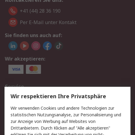
+41 (44) 28 36 190
Per E-Mail unter Kontakt
Sie finden uns auch auf:
Wir akzeptieren:
Service
Wir respektieren Ihre Privatsphäre
Value Added Services
Lieferlösungen
Rücksendungen
Kontakt
Wir verwenden Cookies und andere Technologien zur
Hilfe
statistischen Nutzungsanalyse, zur Personalisierung und
zur Anzeige von Werbung auf Websites von
Drittanbietern. Durch Klicken auf "Alle akzeptieren"
Rechtliches
erklären Sie sich mit der Verarbeitung von nicht-