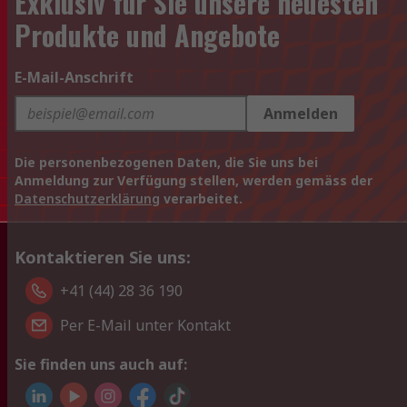
Exklusiv für Sie unsere neuesten
Produkte und Angebote
E-Mail-Anschrift
Anmelden
Die personenbezogenen Daten, die Sie uns bei
Anmeldung zur Verfügung stellen, werden gemäss der
Datenschutzerklärung
verarbeitet.
Kontaktieren Sie uns:
+41 (44) 28 36 190
Per E-Mail unter Kontakt
Sie finden uns auch auf: