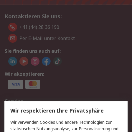
Kontaktieren Sie uns:
+41 (44) 28 36 190
Per E-Mail unter Kontakt
Sie finden uns auch auf:
Wir akzeptieren:
Service
Wir respektieren Ihre Privatsphäre
Value Added Services
Lieferlösungen
Rücksendungen
Kontakt
Wir verwenden Cookies und andere Technologien zur
Hilfe
statistischen Nutzungsanalyse, zur Personalisierung und