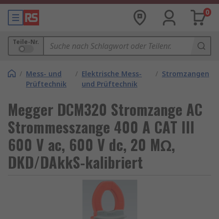
0
Teile-Nr.
/
Mess- und
/
Elektrische Mess-
/
Stromzangen
Prüftechnik
und Prüftechnik
Megger DCM320 Stromzange AC
Strommesszange 400 A CAT III
600 V ac, 600 V dc, 20 MΩ,
DKD/DAkkS-kalibriert