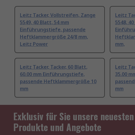
Leitz Tacker, Vollstreifen, Zange
Leitz Ta
5549, 40 Blatt, 54 mm
5548, 40
Einführungstiefe, passende
Einführ
Heftklammergröße 24/8 mm,
Heftkla
Leitz Power
mm,
Leitz Tacker, Tacker, 60 Blatt,
Leitz Tac
60.00 mm Einführungstiefe,
35.00 m
passende Heftklammergröße 10
passend
mm
mm
Exklusiv für Sie unsere neuesten
Produkte und Angebote