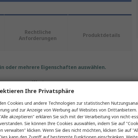
Rechtliche
Produktdetails
Anforderungen
ein oder mehrere Eigenschaften auswählen.
Wert
ektieren Ihre Privatsphäre
Leitz
en Cookies und andere Technologien zur statistischen Nutzungsanal
Tacker
erung und zur Anzeige von Werbung auf Websites von Drittanbietern.
"Alle akzeptieren" erklären Sie sich mit der Verarbeitung von nicht-ess
Vollstreifen, Zange
verstanden. Sie können Ihre Cookies auswählen, indem Sie auf "Cook
en verwalten" klicken. Wenn Sie dies nicht möchten, klicken Sie auf "Al
40
Dies kann den Zugriff auf bestimmte Funktionen einschränken. Weite