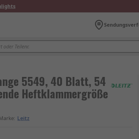
lights
Sendungsverf
Zange 5549, 40 Blatt, 54
sende Heftklammergröße
Marke
:
Leitz