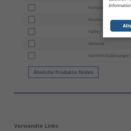
Information
Kompatible Heftklam
Einschubtiefe
All
Farbe
Material
Normen/Zulassungen
Ähnliche Produkte finden
Verwandte Links