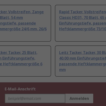
cker, Vollstreifen, Zange
Rapid Tacker, Vollstreife
 Blatt, 54 mm
Classic HD31, 70 Blatt, 6
ungstiefe, passende
Einführungstiefe, passe
mmergröße 24/6 mm, 26/6
Heftklammergröße 73/1
ker, Tacker, 25 Blatt,
Leitz Tacker, Tacker, 30 Bl
m Einführungstiefe,
40.00 mm Einführungstie
e Heftklammergröße 6
passende Heftklammerg
mm
E-Mail-Anschrift
Anmelden