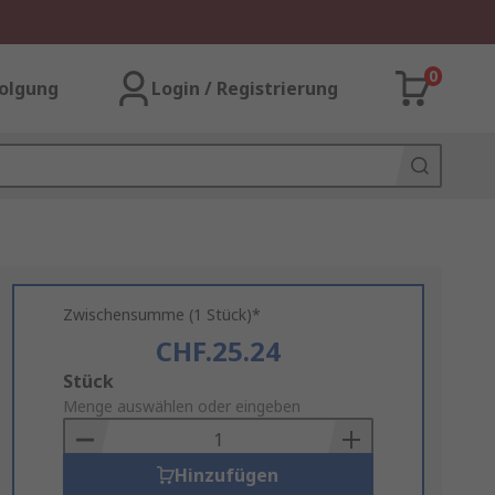
0
olgung
Login / Registrierung
Zwischensumme (1 Stück)*
CHF.25.24
Add
Stück
to
Menge auswählen oder eingeben
Basket
Hinzufügen