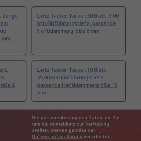
n, Zange
Leitz Tacker, Tacker, 30 Blatt, 3.00
5 mm
mm Einführungstiefe, passende
nde
Heftklammergröße 6 mm
0 mm,
att,
Leitz Tacker, Tacker, 10 Blatt,
fe,
35.00 mm Einführungstiefe,
röße 6
passende Heftklammergröße 10
mm
Die personenbezogenen Daten, die Sie
uns bei Anmeldung zur Verfügung
stellen, werden gemäss der
Datenschutzerklärung
verarbeitet.