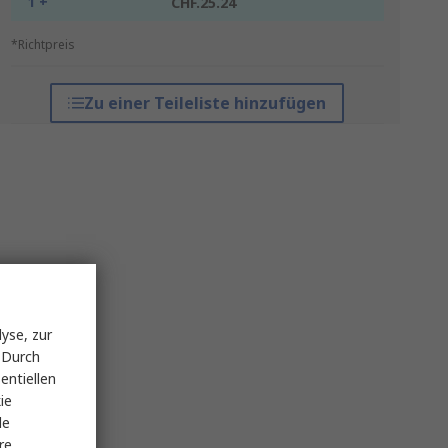
1 +
CHF.25.24
*Richtpreis
Zu einer Teileliste hinzufügen
yse, zur
 Durch
entiellen
ie
le
re