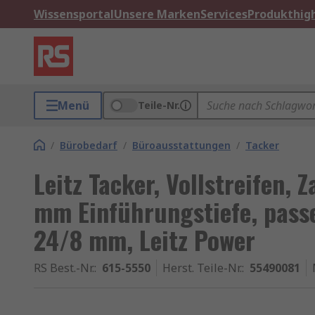
Wissensportal
Unsere Marken
Services
Produkthigh
Menü
Teile-Nr.
/
Bürobedarf
/
Büroausstattungen
/
Tacker
Leitz Tacker, Vollstreifen, 
mm Einführungstiefe, pas
24/8 mm, Leitz Power
RS Best.-Nr.
:
615-5550
Herst. Teile-Nr.
:
55490081