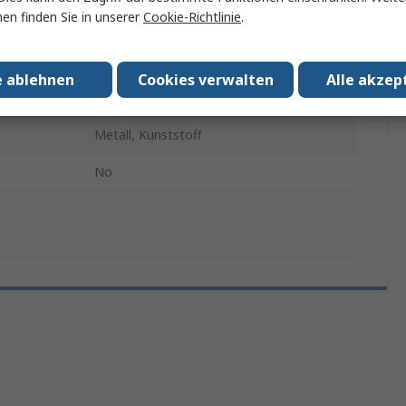
en finden Sie in unserer
Cookie-Richtlinie
.
mergröße
24/8 mm, Leitz Power Performance P4
54mm
e ablehnen
Cookies verwalten
Alle akzep
Silber
Metall, Kunststoff
No