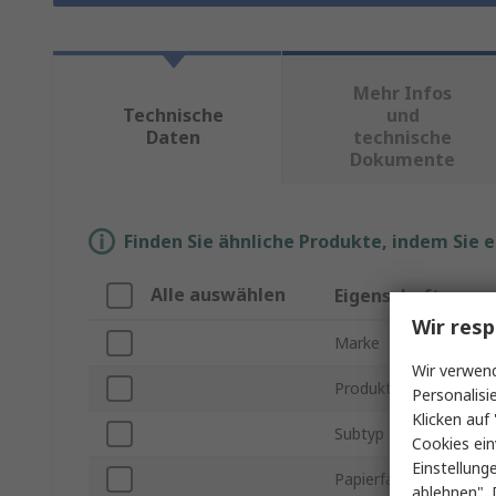
Mehr Infos
Technische
und
Daten
technische
Dokumente
Finden Sie ähnliche Produkte, indem Sie 
Alle auswählen
Eigenschaft
Wir resp
Marke
Wir verwend
Produkt Typ
Personalisi
Klicken auf 
Subtyp
Cookies ein
Einstellung
Papierfach Größe
ablehnen". 