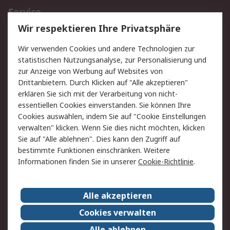
Service
Wir respektieren Ihre Privatsphäre
Value Added Services
Lieferlösungen
Rücksendungen
Kontakt
Wir verwenden Cookies und andere Technologien zur
Hilfe
statistischen Nutzungsanalyse, zur Personalisierung und
zur Anzeige von Werbung auf Websites von
Drittanbietern. Durch Klicken auf "Alle akzeptieren"
Rechtliches
erklären Sie sich mit der Verarbeitung von nicht-
AGB
Datenschutz
essentiellen Cookies einverstanden. Sie können Ihre
Cookies auswählen, indem Sie auf "Cookie Einstellungen
Cookie-Richtlinie
Zahlungsbedingungen
verwalten" klicken. Wenn Sie dies nicht möchten, klicken
Copyright/Impressum
Sie auf "Alle ablehnen". Dies kann den Zugriff auf
bestimmte Funktionen einschränken. Weitere
Über RS
Informationen finden Sie in unserer
Cookie-Richtlinie
.
Unternehmen
RS weltweit
Karriere bei RS
Nachhaltigkeit
Alle akzeptieren
Qualität/Umwelt/Zertifikate
Presse-Center
Cookies verwalten
Event-Center
Alle ablehnen