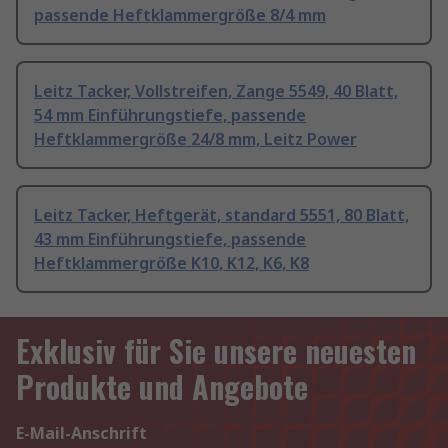
passende Heftklammergröße 8/4 mm
Leitz Tacker, Vollstreifen, Zange 5549, 40 Blatt,
54 mm Einführungstiefe, passende
Heftklammergröße 24/8 mm, Leitz Power
Leitz Tacker, Heftgerät, standard 5551, 80 Blatt,
43 mm Einführungstiefe, passende
Heftklammergröße K10, K12, K6, K8
Exklusiv für Sie unsere neuesten
Produkte und Angebote
E-Mail-Anschrift