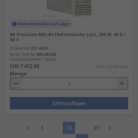
Beim Hersteller auf Lager
BK Precision MDL4U Elektronische Last, 200 W, 40 A /
80 V
RS Best.-Nr.
231-8035
Herst. Teile-Nr.
MDL4U200
Zwischensumme (1 Stück)
CHF.1'472.90
CHF.1'472.90/Stück
Menge
Hinzufügen
1
12
23