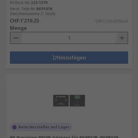
RS Best.-Nr.
223-1579
Herst. Teile-Nr.
BK9181B
Zwischensumme (1 Stück)
CHF.1'210.25
CHF.1'210.25/Stück
Menge
Hinzufügen
Beim Hersteller auf Lager
BK Precision 9830B Adapter für BK9832B, BK9833B.