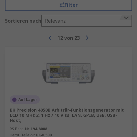
Filter
Sortieren nach
Relevanz
12
von
23
Auf Lager
BK Precision 4050B Arbiträr-Funktionsgenerator mit
LCD 10 MHz 2, 1 Hz / 10 V ss, LAN, GPIB, USB, USB-
Host,
RS Best.-Nr.
194-8008
Herst. Teile-Nr.
BK4053B