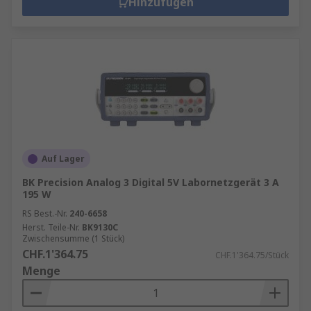
Hinzufügen
Auf Lager
BK Precision Analog 3 Digital 5V Labornetzgerät 3 A
195 W
RS Best.-Nr.
240-6658
Herst. Teile-Nr.
BK9130C
Zwischensumme (1 Stück)
CHF.1'364.75
CHF.1'364.75/Stück
Menge