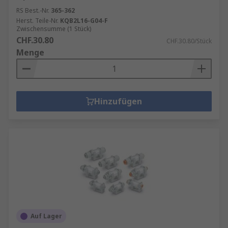
RS Best.-Nr.
365-362
Herst. Teile-Nr.
KQB2L16-G04-F
Zwischensumme (1 Stück)
CHF.30.80
CHF.30.80/Stück
Menge
Hinzufügen
Auf Lager