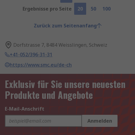
Ergebnisse pro Seite
20
50
100
Zurück zum Seitenanfang
Dorfstrasse 7, 8484 Weisslingen, Schweiz
+41-052/396-31-31
https://www.smc.eu/de-ch
Exklusiv für Sie unsere neuesten
Produkte und Angebote
E-Mail-Anschrift
Anmelden