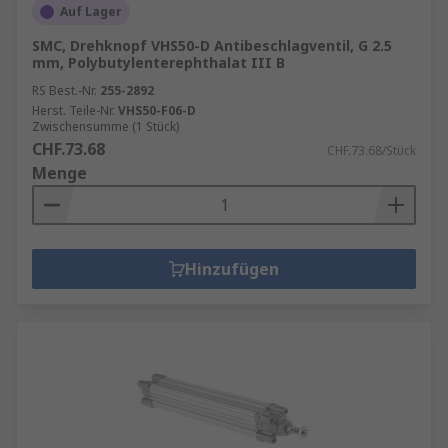
Auf Lager
SMC, Drehknopf VHS50-D Antibeschlagventil, G 2.5
mm, Polybutylenterephthalat III B
RS Best.-Nr.
255-2892
Herst. Teile-Nr.
VHS50-F06-D
Zwischensumme (1 Stück)
CHF.73.68
CHF.73.68/Stück
Menge
Hinzufügen