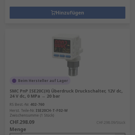
Hinzufügen
Beim Hersteller auf Lager
SMC PnP ISE20C(H) Überdruck Druckschalter, 12V dc,
24 V dc, 0 MPa → 20 bar
RS Best.-Nr.
402-760
Herst. Teile-Nr.
ISE20CH-T-F02-W
Zwischensumme (1 Stück)
CHF.298.09
CHF.298.09/Stück
Menge