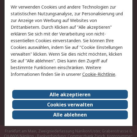
Rücksendungen
Kontakt
Wir verwenden Cookies und andere Technologien zur
Hilfe
statistischen Nutzungsanalyse, zur Personalisierung und
zur Anzeige von Werbung auf Websites von
Drittanbietern. Durch Klicken auf "Alle akzeptieren"
Rechtliches
erklären Sie sich mit der Verarbeitung von nicht-
AGB
Datenschutz
essentiellen Cookies einverstanden. Sie können Ihre
Cookies auswählen, indem Sie auf "Cookie Einstellungen
Cookie-Richtlinie
Zahlungsbedingungen
verwalten" klicken. Wenn Sie dies nicht möchten, klicken
Copyright/Impressum
Sie auf "Alle ablehnen". Dies kann den Zugriff auf
bestimmte Funktionen einschränken. Weitere
Über RS
Informationen finden Sie in unserer
Cookie-Richtlinie
.
Unternehmen
RS weltweit
Karriere bei RS
Nachhaltigkeit
Alle akzeptieren
Qualität/Umwelt/Zertifikate
Presse-Center
Cookies verwalten
Event-Center
Alle ablehnen
Frankfurt am Main, Zweigniederlassung Nänikon/Uster, Grabenstrasse 6,
CH-8606 Nänikon - Bankverbindung: Commerzbank Zürich, Kontonummer: