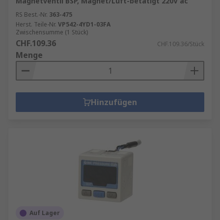
Magnetventil BSP, Magnet/Luft-betätigt 220V ac
RS Best.-Nr.
363-475
Herst. Teile-Nr.
VP542-4YD1-03FA
Zwischensumme (1 Stück)
CHF.109.36
CHF.109.36/Stück
Menge
Hinzufügen
Auf Lager