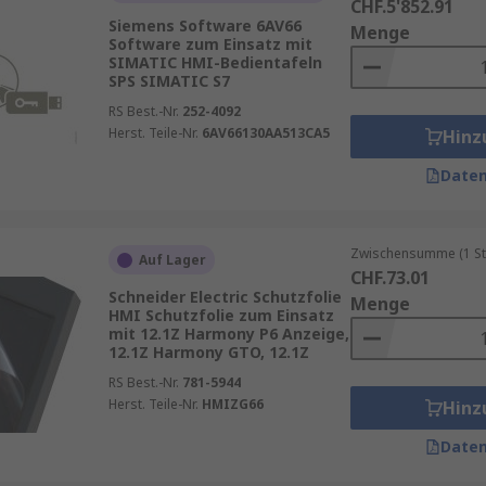
CHF.5'852.91
Siemens Software 6AV66
Menge
Software zum Einsatz mit
SIMATIC HMI-Bedientafeln
SPS SIMATIC S7
RS Best.-Nr.
252-4092
Herst. Teile-Nr.
6AV66130AA513CA5
Hinz
Daten
Zwischensumme (1 St
Auf Lager
CHF.73.01
Schneider Electric Schutzfolie
Menge
HMI Schutzfolie zum Einsatz
mit 12.1Z Harmony P6 Anzeige,
12.1Z Harmony GTO, 12.1Z
RS Best.-Nr.
781-5944
Herst. Teile-Nr.
HMIZG66
Hinz
Daten