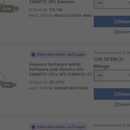
SIMATIC SPS Siemens
RS Best.-Nr.
770-166
Herst. Teile-Nr.
6AV6372-2DF07-4HX4
Hinz
Daten
Zwischensumme (1 St
Beim Hersteller auf Lager
CHF.10'590.31
Siemens Software 6AV63
Menge
Software zum Einsatz mit
SIMATIC IPCs SPS SIMATIC S7
RS Best.-Nr.
251-6772
Herst. Teile-Nr.
6AV63812BF075AV0
Hinz
Daten
Zwischensumme (1 St
Beim Hersteller auf Lager