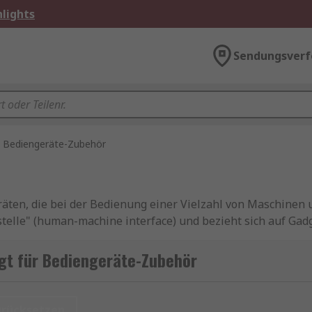
lights
Sendungsverf
Bediengeräte-Zubehör
räten, die bei der Bedienung einer Vielzahl von Maschinen
le" (human-machine interface) und bezieht sich auf Gadge
ubehör umfasst alles von Kabel bis Speicherkarten.
gt für Bediengeräte-Zubehör
ubehör, das nach Anwendung kategorisiert ist. Diese Anwe
urücksetzen