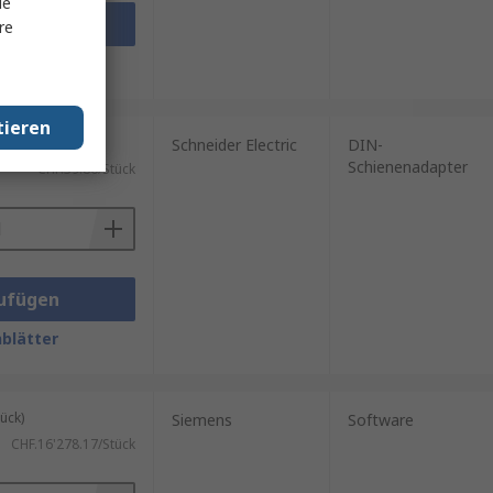
le
ufügen
re
blätter
tieren
ück)
Schneider Electric
DIN-
Schienenadapter
CHF.39.86/Stück
ufügen
blätter
ück)
Siemens
Software
CHF.16'278.17/Stück