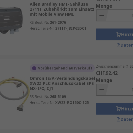
Allen Bradley HMI-Gehäuse
Menge
2711T Zubehörkit zum Einsatz
mit Mobile View HMI
RS Best.-Nr.
261-2976
Herst. Teile-Nr.
2711T-JBIP65DC1
Hinz
Daten
Zwischensumme (1 St
Vorübergehend ausverkauft
CHF.92.42
Omron IE/A-Verbindungskabel
Menge
XW2Z PLC Anschlusskabel SPS
NX-I/O, CJ1
RS Best.-Nr.
265-5109
Herst. Teile-Nr.
XW2Z-RO150C-125
Hinz
Daten