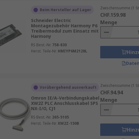
Zwischensumme (1 St
Beim Hersteller auf Lager
CHF.159.98
Schneider Electric
Menge
Montagezubehör Harmony P6
Treibermodul zum Einsatz mit
Harmony
RS Best.-Nr.
758-830
Herst. Teile-Nr.
HMIYP6M2128L
Hinz
Daten
Zwischensumme (1 St
Vorübergehend ausverkauft
CHF.94.94
Omron IE/A-Verbindungskabel
Menge
XW2Z PLC Anschlusskabel SPS
NX-I/O, CJ1
RS Best.-Nr.
265-5105
Herst. Teile-Nr.
XW2Z-150B
Hinz