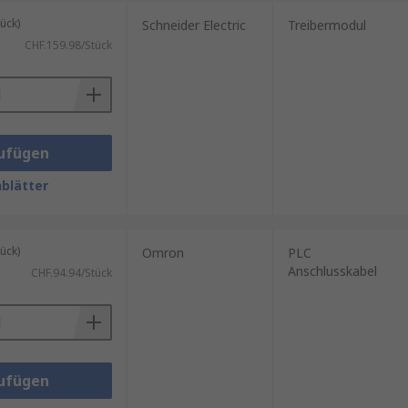
ück)
Schneider Electric
Treibermodul
CHF.159.98/Stück
ufügen
blätter
ück)
Omron
PLC
Anschlusskabel
CHF.94.94/Stück
ufügen