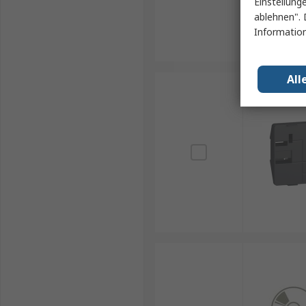
Einstellung
ablehnen". 
Information
All