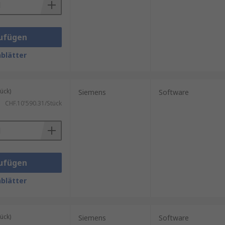
ufügen
blätter
ück)
Siemens
Software
CHF.10'590.31/Stück
ufügen
blätter
ück)
Siemens
Software