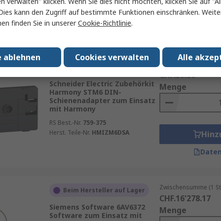
en verwalten" klicken. Wenn Sie dies nicht möchten, klicken Sie auf "Al
Hinz
Dies kann den Zugriff auf bestimmte Funktionen einschränken. Weite
en finden Sie in unserer
Cookie-Richtlinie
.
Daten
e ablehnen
Cookies verwalten
Alle akzep
Zwischensumme (1 St
Beim Hersteller auf Lager
CHF.39.86
Schneider Electric Zubehörkit
Menge
Harmony STM6 DIN-
Schienenadapter zum Einsatz
mit Harmony
RS Best.-Nr.
759-375
Herst. Teile-Nr.
HMIZM6DSA
Hinz
Daten
Zwischensumme (1 St
Beim Hersteller auf Lager
CHF.16'278.17
Siemens Software 6AV6372
Menge
Software zum Einsatz mit