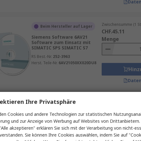
Daten
Zwischensumme (1 St
Beim Hersteller auf Lager
CHF.45.11
Siemens Software 6AV21
Menge
Software zum Einsatz mit
SIMATIC SPS SIMATIC S7
RS Best.-Nr.
252-3963
Herst. Teile-Nr.
6AV21050XX020DU8
Hinz
Daten
ektieren Ihre Privatsphäre
Zwischensumme (1 Kit
Beim Hersteller auf Lager
CHF.706.43
en Cookies und andere Technologien zur statistischen Nutzungsanal
Siemens Rahmen Schutzfolie
Menge
erung und zur Anzeige von Werbung auf Websites von Drittanbietern.
RS Best.-Nr.
113-921
"Alle akzeptieren" erklären Sie sich mit der Verarbeitung von nicht-ess
Herst. Teile-Nr.
6AV6881-0MH21-2BA0
verstanden. Sie können Ihre Cookies auswählen, indem Sie auf "Cook