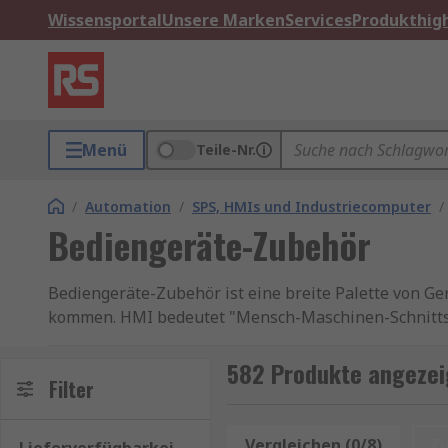
Wissensportal
Unsere Marken
Services
Produkthigh
Menü
Teile-Nr.
/
Automation
/
SPS, HMIs und Industriecomputer
/
Bediengeräte-Zubehör
Bediengeräte-Zubehör ist eine breite Palette von Ge
kommen. HMI bedeutet "Mensch-Maschinen-Schnittstel
der Technologie herausholen können. Bediengeräte-Z
582 Produkte angezei
Typen von Bediengeräte-Zubehör
Filter
Es gibt eine umfangreiche Liste von Bediengeräte-Z
Vergleichen (0/8)
Z