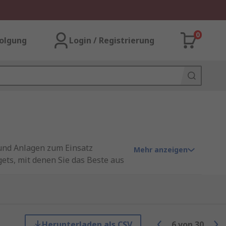
0
olgung
Login / Registrierung
 und Anlagen zum Einsatz
Mehr anzeigen
ts, mit denen Sie das Beste aus
ndungen umfassen Verriegelung,
Herunterladen als CSV
6
von
30