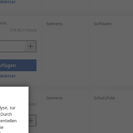
blätter
ück)
Siemens
Software
CHF.45.11/Stück
ufügen
blätter
)
Siemens
Schutzfolie
CHF.706.43/Kit
yse, zur
 Durch
entiellen
ie