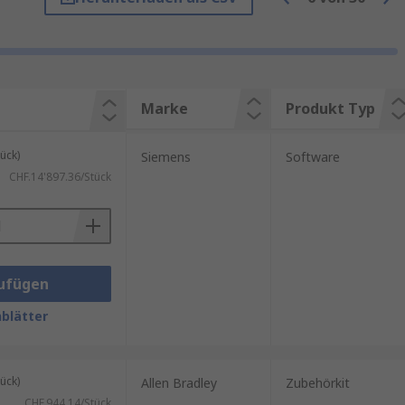
nwendungen wie Elektronik,
Unterstützung von HMI-Gehäusen
rforderliche HMI zu
Marke
Produkt Typ
ück)
Siemens
Software
r Festlegung des Zubehörtyps
CHF.14'897.36/Stück
elle, Versorgungsspannung,
.
ufügen
blätter
ück)
Allen Bradley
Zubehörkit
CHF.944.14/Stück