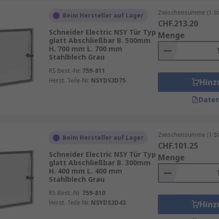
.
Zwischensumme (1 St
Beim Hersteller auf Lager
CHF.213.20
altigkeit. Langlebige Materialien und eine robuste Bauweis
Schneider Electric NSY Tür Typ
Menge
glatt Abschließbar B. 500mm
en können, ohne häufig ersetzt werden zu müssen.
H. 700 mm L. 700 mm
Stahlblech Grau
RS Best.-Nr.
759-811
Herst. Teile-Nr.
NSYDS3D75
Hinz
Daten
Zwischensumme (1 St
Beim Hersteller auf Lager
CHF.101.25
Schneider Electric NSY Tür Typ
Menge
glatt Abschließbar B. 300mm
H. 400 mm L. 400 mm
Stahlblech Grau
RS Best.-Nr.
759-810
Herst. Teile-Nr.
NSYDS3D43
Hinz