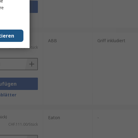
le
ufügen
re
blätter
tieren
ück)
ABB
Griff inkludiert
CHF.230.87/Stück
ufügen
blätter
ück)
Eaton
-
CHF.111.00/Stück