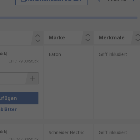
es vorzunehmen.
unverzichtbar. Sie sorgen dafür,
.
Marke
Merkmale
 präzise Technik ankommt, muss
ück)
Eaton
Griff inkludiert
ten den Zugriff auf
CHF.179.00/Stück
 gefährlichen Spannungen oder
 den Zugang ermöglichen. Diese
ufügen
blätter
ach Anwendungsbereich und
ück)
er extreme Temperaturen
Schneider Electric
Griff inkludiert
CHF.247.00/Stück