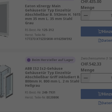
CHF.435.00
Eaton xEnergy Main
Menge
Gehäusetür Typ Einzeltür
Abschließbar B. 592mm H. 1615
mm 35 mm L. 35 mm Stahl
Grau
RS Best.-Nr.
125-312
Hinz
Herst. Teile-Nr.
177273 XTSZDSKW-H1625W592
Daten
Zwischensumme (1 St
Beim Hersteller auf Lager
CHF.542.33
ABB IS2 Is2-Gehäuse
Menge
Gehäusetür Typ Einzeltür
Abschließbar Griff inkludiert B.
800mm H. 800 mm L. 2 m Stahl
Hellgrau
RS Best.-Nr.
248-7931
Hinz
Herst. Teile-Nr.
EE2080K
Daten