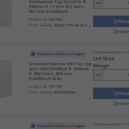
Gehäusetür Typ Einzeltür B.
296mm H. 11 mm 651 mm L.
651 mm Stahlblech
RS Best.-Nr.
263-392
Hinz
Herst. Teile-Nr.
302557 TM4-W-KLV
Daten
Zwischensumme (1 St
Beim Hersteller auf Lager
CHF.98.04
Schneider Electric NSY Tür Typ
Menge
glatt Abschließbar B. 600mm
H. 800 mm L. 800 mm
Stahlblech Grau
RS Best.-Nr.
759-726
Herst. Teile-Nr.
NSYDS3D86L
Hinz
Daten
Zwischensumme (1 St
Beim Hersteller auf Lager