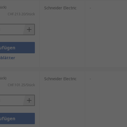
ück)
Schneider Electric
-
CHF.213.20/Stück
e tragen dazu bei, dass
ufügen
blätter
ück)
Schneider Electric
-
CHF.101.25/Stück
ufügen