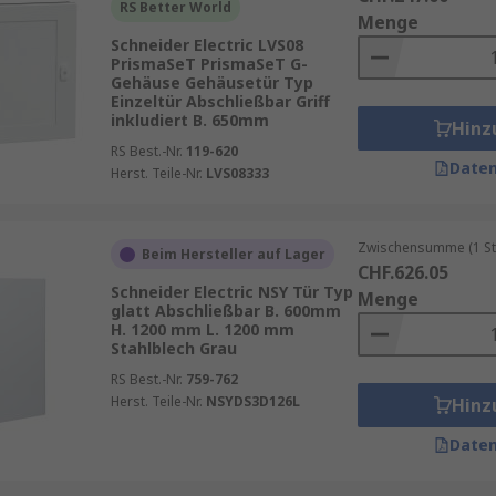
m Einsatz, die eine hohe Korrosionsbeständigkeit bieten.
RS Better World
Menge
Schneider Electric LVS08
auweise und die Abdichtung eine wesentliche Rolle. Gehäus
PrismaSeT PrismaSeT G-
igkeit oder Staub in das Innere des Gehäuses eindringen. S
Gehäuse Gehäusetür Typ
Einzeltür Abschließbar Griff
inkludiert B. 650mm
Hinz
RS Best.-Nr.
119-620
Daten
Herst. Teile-Nr.
LVS08333
ssungsfähigkeit. Sie können individuell an die Anforderunge
üftungsschlitzen, die für eine ausreichende Belüftung der 
Zwischensumme (1 St
Beim Hersteller auf Lager
der innenliegenden Geräte ermöglichen, ohne die Tür öffnen
CHF.626.05
Schneider Electric NSY Tür Typ
Menge
üren eine hohe Flexibilität. Ob für kleine Schaltschränke 
glatt Abschließbar B. 600mm
H. 1200 mm L. 1200 mm
 passende Türlösung.
Stahlblech Grau
RS Best.-Nr.
759-762
Herst. Teile-Nr.
NSYDS3D126L
Hinz
 gewinnt die Energieeffizienz zunehmend an Bedeutung. 
Daten
dem sie die Temperaturregulierung im Inneren des Gehäuse
nzepte reduzieren den Energiebedarf für die Kühlung, was