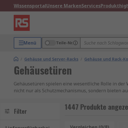
Wissensportal
Unsere Marken
Services
Produkthigh
Menü
Teile-Nr.
/
Gehäuse und Server-Racks
/
Gehäuse und Rack-K
Gehäusetüren
Gehäusetüren spielen eine wesentliche Rolle in der
nicht nur als Schutzmechanismus, sondern bieten a
Funktion und Bedeutung von Gehäusetür
1447 Produkte angeze
Filter
Gehäusetüren werden in verschiedenen Branchen ein
Raum unterzubringen. Sie schützen vor äußeren Einf
Vergleichen (0/8)
Z