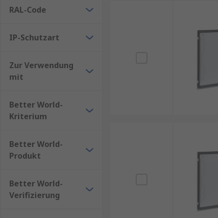
senkt, sondern auch die Umweltbelastung verringert
RAL-Code
Auch die Materialwahl spielt eine Rolle in der Nachh
IP-Schutzart
Gehäusetüren über viele Jahre hinweg genutzt werd
Zur Verwendung
mit
Better World-
Kriterium
Better World-
Produkt
Better World-
Verifizierung