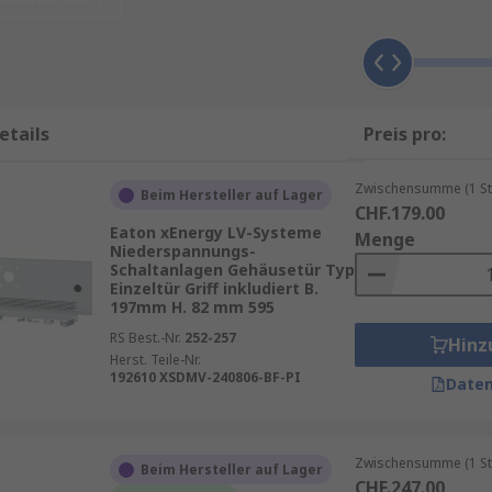
uses zu erreichen, um Wartungen, Reparaturen oder Upgrad
isierungs- oder Maschinenbauindustrie, sind Gehäusetüren 
dingungen arbeiten und vor Beschädigungen geschützt sind
etails
Preis pro:
die Sicherheit. Insbesondere in Branchen, in denen es auf
Zwischensumme (1 St
Beim Hersteller auf Lager
d begrenzt werden. Gehäusetüren tragen dazu bei, Unbefug
CHF.179.00
Eaton xEnergy LV-Systeme
rwehren. Zudem schützen sie die Mitarbeiter vor potenziell
Menge
Niederspannungs-
Schaltanlagen Gehäusetür Typ
Einzeltür Griff inkludiert B.
197mm H. 82 mm 595
eitssystemen ausgestattet, die nur autorisierten Personen
nfällen und Ausfällen erheblich zu reduzieren.
RS Best.-Nr.
252-257
Hinz
Herst. Teile-Nr.
192610 XSDMV-240806-BF-PI
Daten
terialien wie Stahl, Aluminium oder Kunststoff, die je n
Zwischensumme (1 St
en, die einem hohen Risiko durch chemische Einflüsse od
Beim Hersteller auf Lager
CHF.247.00