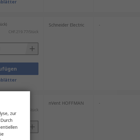
blätter
ück)
Schneider Electric
-
CHF.219.77/Stück
ufügen
blätter
ück)
nVent HOFFMAN
-
CHF.193.94/Stück
yse, zur
 Durch
entiellen
ie