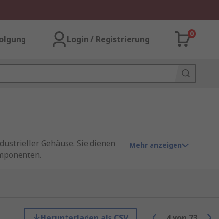
0
olgung
Login / Registrierung
dustrieller Gehäuse. Sie dienen
Mehr anzeigen
omponenten.
Komponenten in einem sicheren
inwirkungen. Gleichzeitig bieten
Herunterladen als CSV
4
von
73