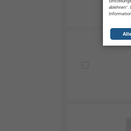
Einstellung
ablehnen". 
Information
All