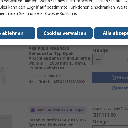
en verwalten" klicken. Wenn Sie dies nicht möchten, klicken Sie auf "Al
RS Best.-Nr.
269-8654
Hinz
Dies kann den Zugriff auf bestimmte Funktionen einschränken. Weite
Herst. Teile-Nr.
ADIS05040
en finden Sie in unserer
Cookie-Richtlinie
.
Daten
e ablehnen
Cookies verwalten
Alle akzep
Zwischensumme (1 St
Beim Hersteller auf Lager
CHF.230.87
ABB PDLG PDLB2030
Menge
Gehäusetür Typ Opak
Abschließbar Griff inkludiert B.
319mm H. 2000 mm 15 mm L.
15 mm Gebeiztes
RS Best.-Nr.
200-498
Hinz
Herst. Teile-Nr.
1STQ007368A0000
Daten
Zwischensumme (1 St
Beim Hersteller auf Lager
CHF.111.00
Eaton xComfort KLV KLV LV-
Menge
Systeme Endverteiler