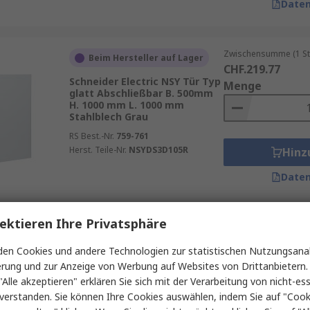
Daten
Zwischensumme (1 St
Beim Hersteller auf Lager
CHF.219.77
Schneider Electric NSY Tür Typ
Menge
glatt Abschließbar B. 500mm
H. 1000 mm L. 1000 mm
Stahlblech Grau
RS Best.-Nr.
759-761
Herst. Teile-Nr.
NSYDS3D105R
Hinz
Daten
ektieren Ihre Privatsphäre
Zwischensumme (1 St
Beim Hersteller auf Lager
CHF.193.94
en Cookies und andere Technologien zur statistischen Nutzungsanal
nVent HOFFMAN ADI
Menge
erung und zur Anzeige von Werbung auf Websites von Drittanbietern.
Gehäusetür Typ Einzeltür
Abschließbar B. 400mm H. 500
"Alle akzeptieren" erklären Sie sich mit der Verarbeitung von nicht-ess
mm 35 mm L. 500 mm
verstanden. Sie können Ihre Cookies auswählen, indem Sie auf "Cook
Edelstahl