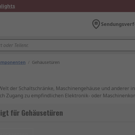
lights
Sendungsverf
omponenten
/
Gehäusetüren
 Welt der Schaltschränke, Maschinengehäuse und anderer in
uch Zugang zu empfindlichen Elektronik- oder Maschinenk
en
igt für Gehäusetüren
gesetzt, um elektrische, mechanische und elektronische 
lüssen wie Staub, Wasser, Chemikalien und mechanischen E
urücksetzen