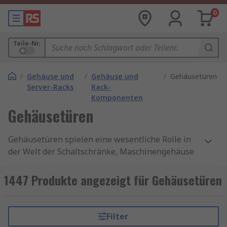
0
Teile-Nr.
/
Gehäuse und
/
Gehäuse und
/
Gehäusetüren
Server-Racks
Rack-
Komponenten
Gehäusetüren
Gehäusetüren spielen eine wesentliche Rolle in
der Welt der Schaltschränke, Maschinengehäuse
und anderer industrieller Gehäuse. Sie dienen
nicht nur als Schutzmechanismus, sondern
1447 Produkte angezeigt für Gehäusetüren
bieten auch Zugang zu empfindlichen Elektronik-
oder Maschinenkomponenten.
Filter
Funktion und Bedeutung von