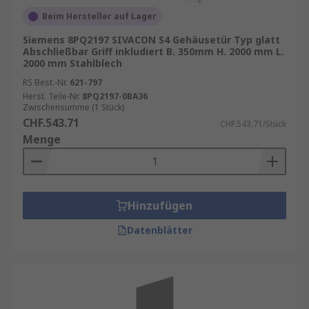
kleine Schaltschränke oder großflächige
Beim Hersteller auf Lager
Maschinengehäuse – es gibt für jede Anwendung
Siemens 8PQ2197 SIVACON S4 Gehäusetür Typ glatt
die passende Türlösung.
Abschließbar Griff inkludiert B. 350mm H. 2000 mm L.
2000 mm Stahlblech
Energieeffizienz und Nachhaltigkeit
RS Best.-Nr.
621-797
Herst. Teile-Nr.
8PQ2197-0BA36
Zwischensumme (1 Stück)
In modernen Produktionsstätten und
CHF.543.71
CHF.543.71/Stück
Rechenzentren gewinnt die Energieeffizienz
Menge
zunehmend an Bedeutung. Hochwertige
Gehäusetüren können zur Optimierung der
Kühlungssysteme beitragen, indem sie die
Temperaturregulierung im Inneren des
Hinzufügen
Gehäuses unterstützen. Dicht schließende Türen
und gut durchdachte Belüftungskonzepte
Datenblätter
reduzieren den Energiebedarf für die Kühlung,
was nicht nur die Betriebskosten senkt, sondern
auch die Umweltbelastung verringert.
Auch die Materialwahl spielt eine Rolle in der