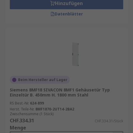
Hinzufügen
Datenblätter
Beim Hersteller auf Lager
Siemens 8MF18 SIVACON 8MF1 Gehäusetür Typ
Einzeltür B. 450mm H. 1800 mm Stahl
RS Best.-Nr.
624-899
Herst. Teile-Nr.
8MF1870-2UT14-2BA2
Zwischensumme (1 Stück)
CHF.334.31
CHF.334.31/Stück
Menge