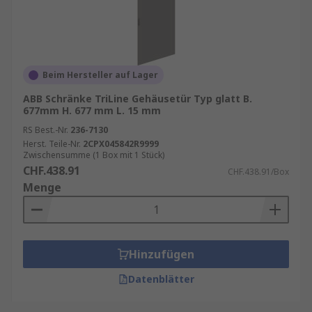
Nachhaltigkeit. Langlebige Materialien und eine
robuste Bauweise tragen dazu bei, dass
Gehäusetüren über viele Jahre hinweg genutzt
werden können, ohne häufig ersetzt werden zu
Beim Hersteller auf Lager
müssen.
ABB Schränke TriLine Gehäusetür Typ glatt B.
677mm H. 677 mm L. 15 mm
RS Best.-Nr.
236-7130
Herst. Teile-Nr.
2CPX045842R9999
Zwischensumme (1 Box mit 1 Stück)
CHF.438.91
CHF.438.91/Box
Menge
Hinzufügen
Datenblätter