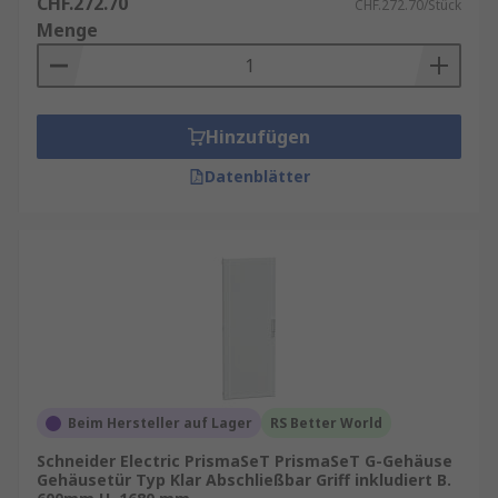
CHF.272.70
CHF.272.70/Stück
Menge
Hinzufügen
Datenblätter
Beim Hersteller auf Lager
RS Better World
Schneider Electric PrismaSeT PrismaSeT G-Gehäuse
Gehäusetür Typ Klar Abschließbar Griff inkludiert B.