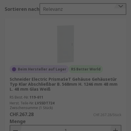
Gehäusetüren
Sortieren nach
Relevanz
Gehäusetüren werden in verschiedenen
Branchen eingesetzt, um elektrische,
mechanische und elektronische Komponenten in
einem sicheren Raum unterzubringen. Sie
schützen vor äußeren Einflüssen wie Staub,
Wasser, Chemikalien und mechanischen
Einwirkungen. Gleichzeitig bieten sie eine
einfache Möglichkeit, das Innere des Gehäuses
Beim Hersteller auf Lager
RS Better World
zu erreichen, um Wartungen, Reparaturen oder
Schneider Electric PrismaSeT Gehäuse Gehäusetür
Upgrades vorzunehmen.
Typ Klar Abschließbar B. 568mm H. 1246 mm 48 mm
L. 48 mm Glas Weiß
In vielen industriellen Umgebungen, wie der
RS Best.-Nr.
119-611
Automatisierungs- oder Maschinenbauindustrie,
Herst. Teile-Nr.
LVSSDT724
Zwischensumme (1 Stück)
sind Gehäusetüren unverzichtbar. Sie sorgen
CHF.267.28
CHF.267.28/Stück
dafür, dass wichtige Elektroniksysteme unter
Menge
optimalen Bedingungen arbeiten und vor
Beschädigungen geschützt sind.