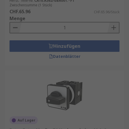
Herst. Teile-Nr.
CA10.A362/GBA001.*FT
Zwischensumme (1 Stück)
CHF.65.96
CHF.65.96/Stück
Menge
Hinzufügen
Datenblätter
Auf Lager