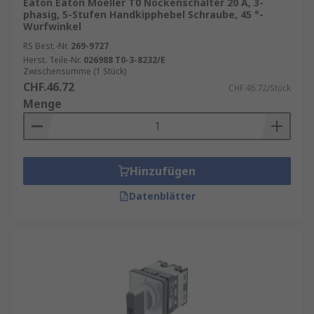
Eaton Eaton Moeller T0 Nockenschalter 20 A, 3-
phasig, 5-Stufen Handkipphebel Schraube, 45 °-
Wurfwinkel
RS Best.-Nr.
269-9727
Herst. Teile-Nr.
026988 T0-3-8232/E
Zwischensumme (1 Stück)
CHF.46.72
CHF.46.72/Stück
Menge
Hinzufügen
Datenblätter