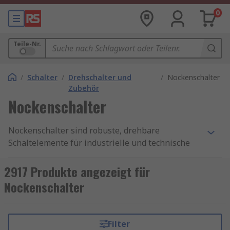
0
Teile-Nr.
/
Schalter
/
Drehschalter und
/
Nockenschalter
Zubehör
Nockenschalter
Nockenschalter sind robuste, drehbare
Schaltelemente für industrielle und technische
Anwendungen, bei denen mehrere elektrische
Zustände präzise und zuverlässig gesteuert
2917 Produkte angezeigt für
werden müssen. Durch das Drehen eines
Nockenschalter
Schalterschafts oder Knaufs können Sie mit
einem Nockenschalter verschiedene
Schaltstellungen anfahren und dabei
Filter
unterschiedliche Stromkreise ein- oder