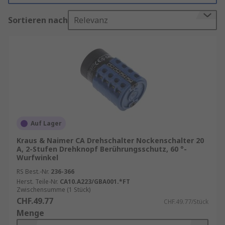
ausschalten oder elektrische Werte stufenweise
Sortieren nach
Relevanz
regeln. Besonders wenn herkömmliche Kipp-
oder Schiebeschalter an ihre Grenzen stoßen,
bieten Nockenschalter eine flexible und
langlebige Alternative – ideal für komplexe
Schaltungen oder Mehrfachfunktionen in
Maschinen, Steuerungen oder elektronischen
Systemen
Bei RS finden Sie eine breite Auswahl an
Auf Lager
industrietauglichen Nockenschaltern für
Kraus & Naimer CA Drehschalter Nockenschalter 20
unterschiedlichste Einsatzanforderungen, vor
A, 2-Stufen Drehknopf Berührungsschutz, 60 °-
allem solche mit
Schraubanschluss
.
Wurfwinkel
RS Best.-Nr.
236-366
Finden Sie weitere verwandte Produkte wie
Herst. Teile-Nr.
CA10.A223/GBA001.*FT
Drehschalter
,
Trennschalter
,
Drehgriffe
und
Zwischensumme (1 Stück)
allgemein
Schalter
.
CHF.49.77
CHF.49.77/Stück
Menge
Nockenschalter kaufen