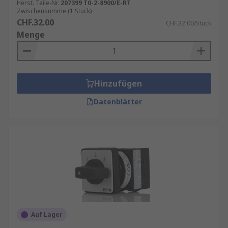
Herst. Teile-Nr.
207399 T0-2-8900/E-RT
Zwischensumme (1 Stück)
CHF.32.00
CHF.32.00/Stück
Menge
Hinzufügen
Datenblätter
Auf Lager