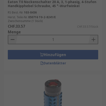
Eaton T0 Nockenschalter 20 A, 3, 1-phasig, 4-Stufen
Handkipphebel Schraube, 45 °-Wurfwinkel
RS Best.-Nr.
103-8436
Herst. Teile-Nr.
050716 T0-2-8241/E
Zwischensumme (1 Stück)
CHF.33.57
CHF.33.57/Stück
Menge
Hinzufügen
Datenblätter