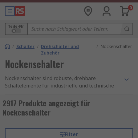
0
Teile-Nr.
/
Schalter
/
Drehschalter und
/
Nockenschalter
Zubehör
Nockenschalter
Nockenschalter sind robuste, drehbare
Schaltelemente für industrielle und technische
Anwendungen, bei denen mehrere elektrische
Zustände präzise und zuverlässig gesteuert
2917 Produkte angezeigt für
werden müssen. Durch das Drehen eines
Nockenschalter
Schalterschafts oder Knaufs können Sie mit
einem Nockenschalter verschiedene
Schaltstellungen anfahren und dabei
Filter
unterschiedliche Stromkreise ein- oder