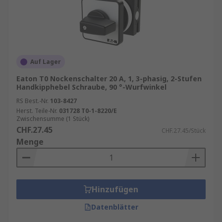
Auf Lager
Eaton T0 Nockenschalter 20 A, 1, 3-phasig, 2-Stufen
Handkipphebel Schraube, 90 °-Wurfwinkel
RS Best.-Nr.
103-8427
Herst. Teile-Nr.
031728 T0-1-8220/E
Zwischensumme (1 Stück)
CHF.27.45
CHF.27.45/Stück
Menge
Hinzufügen
Datenblätter