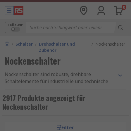
0
Teile-Nr.
/
Schalter
/
Drehschalter und
/
Nockenschalter
Zubehör
Nockenschalter
Nockenschalter sind robuste, drehbare
Schaltelemente für industrielle und technische
Anwendungen, bei denen mehrere elektrische
Zustände präzise und zuverlässig gesteuert
2917 Produkte angezeigt für
werden müssen. Durch das Drehen eines
Nockenschalter
Schalterschafts oder Knaufs können Sie mit
einem Nockenschalter verschiedene
Schaltstellungen anfahren und dabei
Filter
unterschiedliche Stromkreise ein- oder