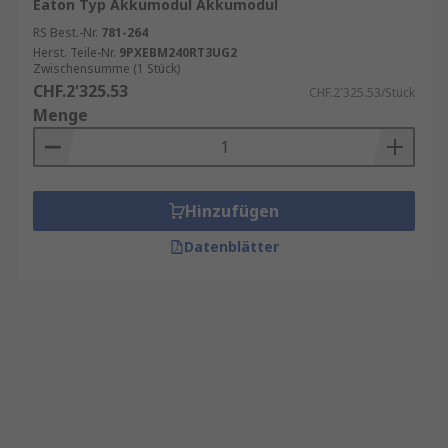
Eaton Typ Akkumodul Akkumodul
RS Best.-Nr.
781-264
Herst. Teile-Nr.
9PXEBM240RT3UG2
Zwischensumme (1 Stück)
CHF.2'325.53
CHF.2'325.53/Stück
Menge
Hinzufügen
Datenblätter