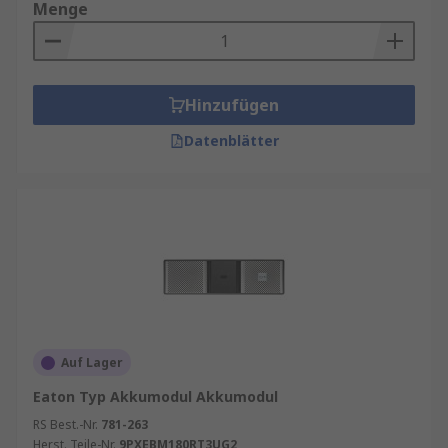
Menge
Hinzufügen
Datenblätter
Auf Lager
Eaton Typ Akkumodul Akkumodul
RS Best.-Nr.
781-263
Herst. Teile-Nr.
9PXEBM180RT3UG2