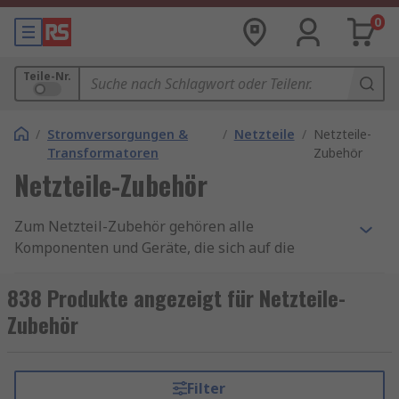
0
Teile-Nr.
/
Stromversorgungen &
/
Netzteile
/
Netzteile-
Transformatoren
Zubehör
Netzteile-Zubehör
Zum Netzteil-Zubehör gehören alle
Komponenten und Geräte, die sich auf die
Systeme zur Bereitstellung elektrischer Energie
für eine bestimmte Last beziehen. Dazu gehören
838 Produkte angezeigt für Netzteile-
Steckersätze, Diodenmodule und Batteriemodule.
Zubehör
Netzteil-Zubehör ist in der Regel erforderlich,
um beschädigte Teile des Netzteils zu ersetzen
oder um ein neues zu erstellen.
Filter