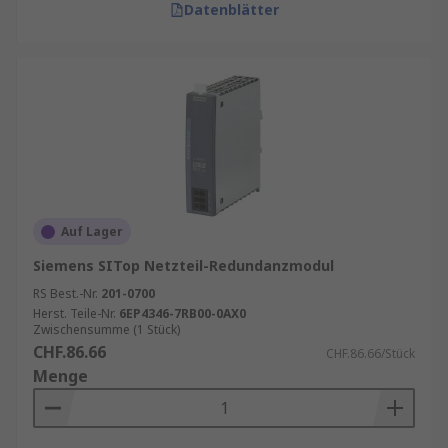
Datenblätter
Auf Lager
Siemens SITop Netzteil-Redundanzmodul
RS Best.-Nr.
201-0700
Herst. Teile-Nr.
6EP4346-7RB00-0AX0
Zwischensumme (1 Stück)
CHF.86.66
CHF.86.66/Stück
Menge