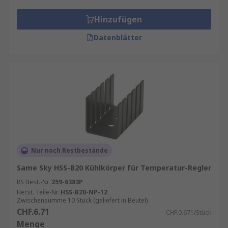
Batterien, entweder aufladbar oder regulär.
Hinzufügen
Montagesätze für die Befestigung des
Netzteils an der Wand, einer Tafel oder
Datenblätter
Ähnlichem
Kabel
Warum sollten Sie sich für RS
entscheiden?
Wir bieten führende Kompetenzen und
Fähigkeiten in den Bereichen Digital und Supply
Chain, um den Kunden das Leben zu erleichtern,
Nur noch Restbestände
sowie unvergleichliche Einblicke und
Same Sky HSS-B20 Kühlkörper für Temperatur-Regler
datengeleitete Entscheidungen zu ermöglichen.
RS Best.-Nr.
259-6383P
Bei RS stellen wir den Kunden kontinuierlich in
Herst. Teile-Nr.
HSS-B20-NP-12
den Mittelpunkt jeder Entscheidung, wobei wir
Zwischensumme 10 Stück (geliefert in Beutel)
CHF.6.71
ein Auge auf die aktuellen und das andere Auge
CHF.0.671/Stück
Menge
auf die zukünftigen Bedürfnisse haben.