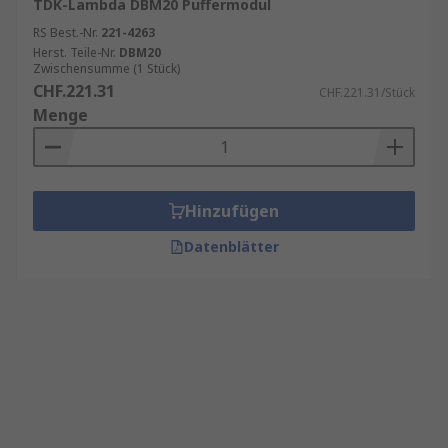
TDK-Lambda DBM20 Puffermodul
RS Best.-Nr.
221-4263
Herst. Teile-Nr.
DBM20
Zwischensumme (1 Stück)
CHF.221.31
CHF.221.31/Stück
Menge
Hinzufügen
Datenblätter