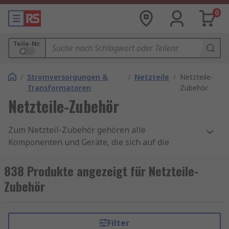
0
Teile-Nr.
/
Stromversorgungen &
/
Netzteile
/
Netzteile-
Transformatoren
Zubehör
Netzteile-Zubehör
Zum Netzteil-Zubehör gehören alle
Komponenten und Geräte, die sich auf die
Systeme zur Bereitstellung elektrischer Energie
für eine bestimmte Last beziehen. Dazu gehören
838 Produkte angezeigt für Netzteile-
Steckersätze, Diodenmodule und Batteriemodule.
Zubehör
Netzteil-Zubehör ist in der Regel erforderlich,
um beschädigte Teile des Netzteils zu ersetzen
oder um ein neues zu erstellen.
Filter