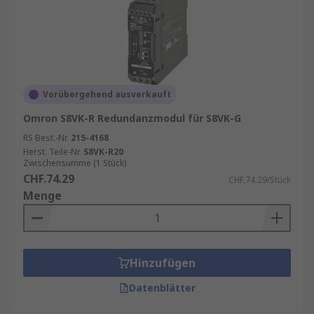
Vorübergehend ausverkauft
Omron S8VK-R Redundanzmodul für S8VK-G
RS Best.-Nr.
215-4168
Herst. Teile-Nr.
S8VK-R20
Zwischensumme (1 Stück)
CHF.74.29
CHF.74.29/Stück
Menge
Hinzufügen
Datenblätter