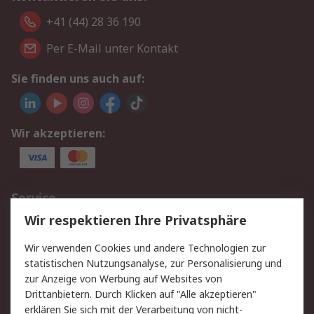
+41 (44) 28 36 190
Per E-Mail unter Kontakt
Sie finden uns auch auf:
Wir akzeptieren:
Service
Wir respektieren Ihre Privatsphäre
Value Added Services
Lieferlösungen
Rücksendungen
Kontakt
Wir verwenden Cookies und andere Technologien zur
Hilfe
statistischen Nutzungsanalyse, zur Personalisierung und
zur Anzeige von Werbung auf Websites von
Drittanbietern. Durch Klicken auf "Alle akzeptieren"
Rechtliches
erklären Sie sich mit der Verarbeitung von nicht-